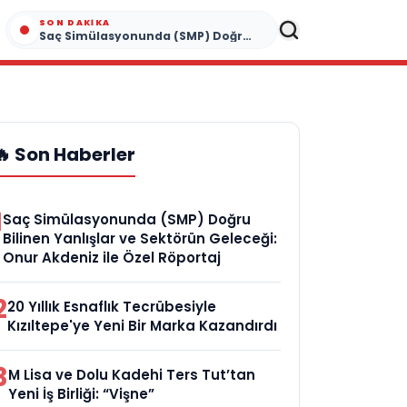
SON DAKIKA
Saç Simülasyonunda (SMP) Doğru Bilinen Yanlışlar ve Sektörün Geleceği: Onur Akdeniz ile Özel Röportaj
🔥 Son Haberler
1
Saç Simülasyonunda (SMP) Doğru
Bilinen Yanlışlar ve Sektörün Geleceği:
Onur Akdeniz ile Özel Röportaj
2
20 Yıllık Esnaflık Tecrübesiyle
Kızıltepe'ye Yeni Bir Marka Kazandırdı
3
M Lisa ve Dolu Kadehi Ters Tut’tan
Yeni İş Birliği: “Vişne”