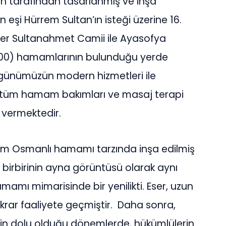
n tarafından tasarlanmış ve inşa
n eşi Hürrem Sultan’ın isteği üzerine 16.
ser Sultanahmet Camii ile Ayasofya
200) hamamlarının bulunduğu yerde
nı günümüzün modern hizmetleri ile
, tüm hamam bakımları ve masaj terapi
t vermektedir.
m Osmanlı hamamı tarzında inşa edilmiş
 birbirinin ayna görüntüsü olarak aynı
amı mimarisinde bir yenilikti. Eser, uzun
 tekrar faaliyete geçmiştir. Daha sonra,
in dolu olduğu dönemlerde, hükümlülerin