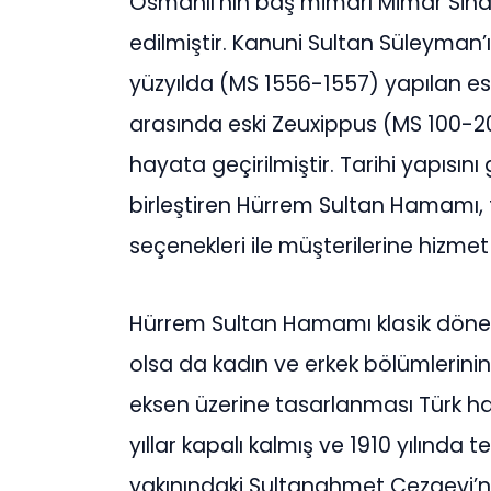
Osmanlı’nın baş mimarı Mimar Sina
edilmiştir. Kanuni Sultan Süleyman’ı
yüzyılda (MS 1556-1557) yapılan e
arasında eski Zeuxippus (MS 100-
hayata geçirilmiştir. Tarihi yapısı
birleştiren Hürrem Sultan Hamamı
seçenekleri ile müşterilerine hizme
Hürrem Sultan Hamamı klasik döne
olsa da kadın ve erkek bölümlerinin
eksen üzerine tasarlanması Türk ham
yıllar kapalı kalmış ve 1910 yılında
yakınındaki Sultanahmet Cezaevi’n