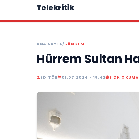
Telekritik
ANA SAYFA
/
GÜNDEM
Hürrem Sultan 
EDITÖR
01.07.2024 - 19:42
3 DK OKUMA