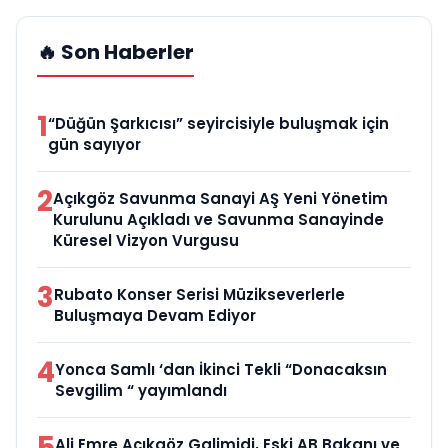
🔥 Son Haberler
1
“Düğün Şarkıcısı” seyircisiyle buluşmak için
gün sayıyor
2
Açıkgöz Savunma Sanayi AŞ Yeni Yönetim
Kurulunu Açıkladı ve Savunma Sanayinde
Küresel Vizyon Vurgusu
3
Rubato Konser Serisi Müzikseverlerle
Buluşmaya Devam Ediyor
4
Yonca Samlı ‘dan İkinci Tekli “Donacaksın
Sevgilim “ yayımlandı
5
Ali Emre Açıkgöz Galimidi, Eski AB Bakanı ve