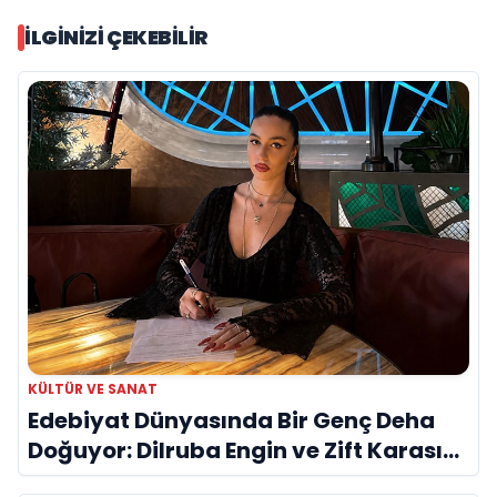
İLGINIZI ÇEKEBILIR
KÜLTÜR VE SANAT
Edebiyat Dünyasında Bir Genç Deha
Doğuyor: Dilruba Engin ve Zift Karası
Evreni ‘AVENOİR’