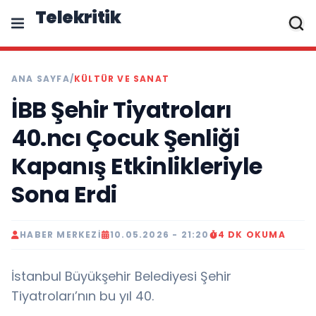
Telekritik
ANA SAYFA
/
KÜLTÜR VE SANAT
İBB Şehir Tiyatroları
40.ncı Çocuk Şenliği
Kapanış Etkinlikleriyle
Sona Erdi
HABER MERKEZI
10.05.2026 - 21:20
4 DK OKUMA
İstanbul Büyükşehir Belediyesi Şehir
Tiyatroları’nın bu yıl 40.