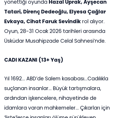
yönettiği oyunda
Hazal Uprak, Ayşecan
Tatari, Direnç Dedeoğlu, Elyesa Çağlar
Evkaya, Cihat Faruk Sevindik
rol alıyor.
Oyun, 28-31 Ocak 2026 tarihleri arasında
Üsküdar Musahipzade Celal Sahnesi’nde.
CADI KAZANI (13+ Yaş)
Yıl 1692… ABD’de Salem kasabası…Cadılıkla
suçlanan insanlar… Büyük tartışmalara,
ardından işkencelere, nihayetinde de
idamlara varan mahkemeler… Çıkarları için
‘liste’lerce insanları ölüme sürükleyen