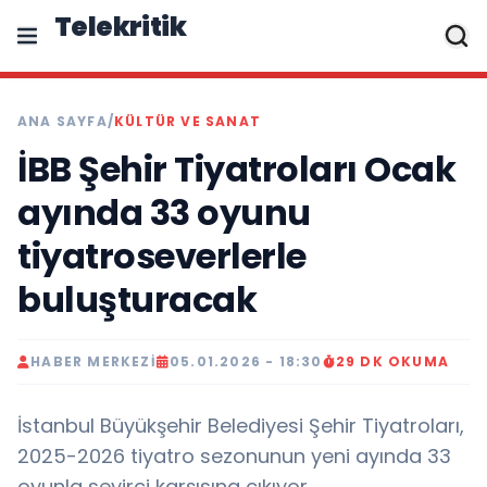
Telekritik
ANA SAYFA
/
KÜLTÜR VE SANAT
İBB Şehir Tiyatroları Ocak
ayında 33 oyunu
tiyatroseverlerle
buluşturacak
HABER MERKEZI
05.01.2026 - 18:30
29 DK OKUMA
İstanbul Büyükşehir Belediyesi Şehir Tiyatroları,
2025-2026 tiyatro sezonunun yeni ayında 33
oyunla seyirci karşısına çıkıyor..