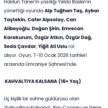
Haldun Taner’in yazdığı Yelda Baskın’ın
yönettiği oyunda
Alp Tuğhan Taş, Aybar
Taştekin, Cafer Alpsolay, Can
Alibeyoğlu
,
Doğan Şirin, Emrecan
Karakurum, Özgür Atkın, Özgür Dağ,
Seda Çavdar
,
Yiğit Ali Uslu
rol
alıyor. Oyun, 7-10 Ocak 2026 tarihleri
arasında Ümraniye Sahnesi’nde.
KAHVALTIYA KALSANA
(16+ Yaş)
Üç kişilik bir sahne güldürüsü olan
“Kahvaltıya Kalsana”, Ray Cooney ve Gene