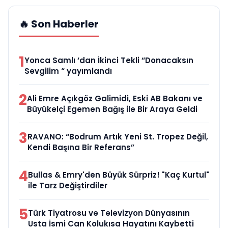
🔥 Son Haberler
1
Yonca Samlı ‘dan İkinci Tekli “Donacaksın
Sevgilim “ yayımlandı
2
Ali Emre Açıkgöz Galimidi, Eski AB Bakanı ve
Büyükelçi Egemen Bağış ile Bir Araya Geldi
3
RAVANO: “Bodrum Artık Yeni St. Tropez Değil,
Kendi Başına Bir Referans”
4
Bullas & Emry'den Büyük Sürpriz! "Kaç Kurtul"
ile Tarz Değiştirdiler
5
Türk Tiyatrosu ve Televizyon Dünyasının
Usta İsmi Can Kolukısa Hayatını Kaybetti