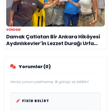
GÜNDEM
Damak Çatlatan Bir Ankara Hikâyesi
Aydınlıkevler’in Lezzet Durağı Urfa
Damak
Yorumlar (0)
Henüz yorum yazılmamış. İlk görüşü siz bildirin!
FIKIR BELIRT