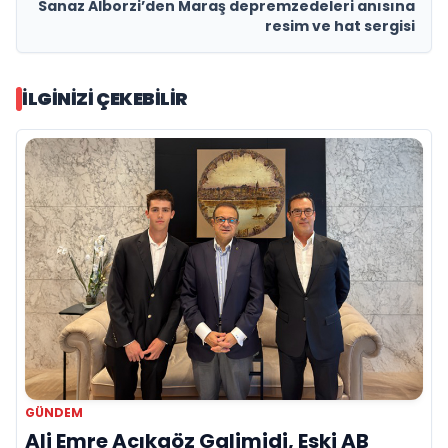
Sanaz Alborzi’den Maraş depremzedeleri anısına
resim ve hat sergisi
İLGINIZI ÇEKEBILIR
GÜNDEM
Ali Emre Açıkgöz Galimidi, Eski AB