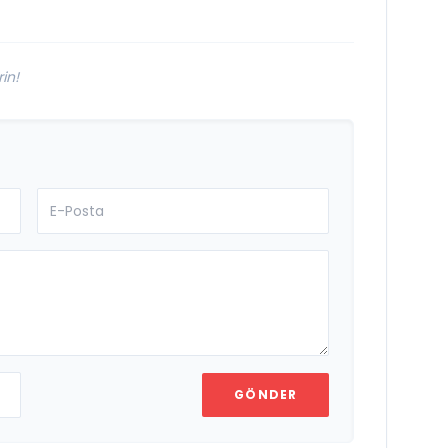
Damak
in!
GÖNDER