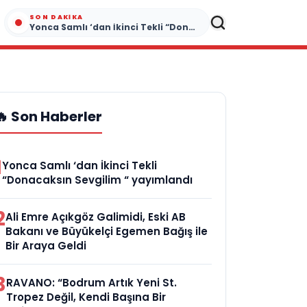
SON DAKIKA
Yonca Samlı ‘dan İkinci Tekli “Donacaksın Sevgilim “ yayımlandı
🔥 Son Haberler
1
Yonca Samlı ‘dan İkinci Tekli
“Donacaksın Sevgilim “ yayımlandı
2
Ali Emre Açıkgöz Galimidi, Eski AB
Bakanı ve Büyükelçi Egemen Bağış ile
Bir Araya Geldi
3
RAVANO: “Bodrum Artık Yeni St.
Tropez Değil, Kendi Başına Bir