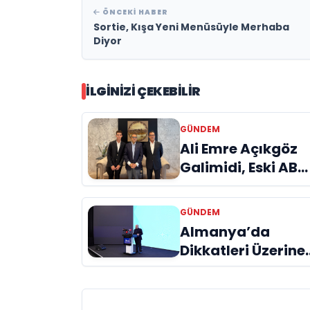
ÖNCEKI HABER
Sortie, Kışa Yeni Menüsüyle Merhaba
Diyor
İLGINIZI ÇEKEBILIR
GÜNDEM
Ali Emre Açıkgöz
Galimidi, Eski AB
Bakanı ve
Büyükelçi Egemen
GÜNDEM
Bağış ile Bir Araya
Almanya’da
Geldi
Dikkatleri Üzerine
Çeken Türk
Firması: Taşyapı