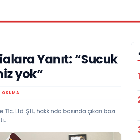
ialara Yanıt: “Sucuk
miz yok”
K OKUMA
Tic. Ltd. Şti., hakkında basında çıkan bazı
ı..