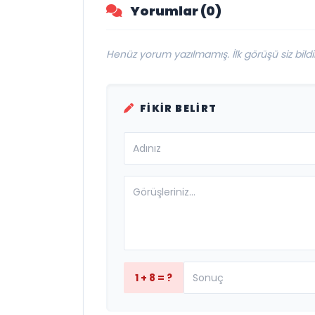
Yorumlar (0)
Henüz yorum yazılmamış. İlk görüşü siz bildir
FIKIR BELIRT
1 + 8 = ?