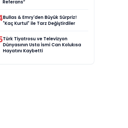
Referans”
4
Bullas & Emry'den Büyük Sürpriz!
"Kaç Kurtul" ile Tarz Değiştirdiler
5
Türk Tiyatrosu ve Televizyon
Dünyasının Usta İsmi Can Kolukısa
Hayatını Kaybetti