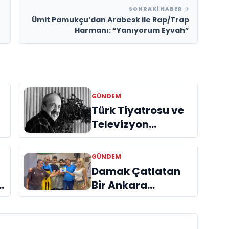
SONRAKI HABER
Ümit Pamukçu’dan Arabesk ile Rap/Trap
Harmanı: “Yanıyorum Eyvah”
GÜNDEM
Türk Tiyatrosu ve
Televizyon
Dünyasının Usta
İsmi Can Kolukısa
GÜNDEM
Hayatını Kaybetti
Damak Çatlatan
Bir Ankara
Hikâyesi
Aydınlıkevler’in
Lezzet Durağı Urfa