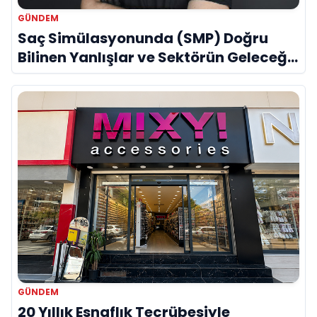
GÜNDEM
Saç Simülasyonunda (SMP) Doğru
Bilinen Yanlışlar ve Sektörün Geleceği:
Onur Akdeniz ile Özel Röportaj
GÜNDEM
20 Yıllık Esnaflık Tecrübesiyle