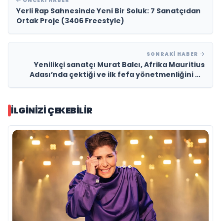
ÖNCEKI HABER
Yerli Rap Sahnesinde Yeni Bir Soluk: 7 Sanatçıdan
Ortak Proje (3406 Freestyle)
SONRAKI HABER
Yenilikçi sanatçı Murat Balcı, Afrika Mauritius
Adası’nda çektiği ve ilk fefa yönetmenliğini de
kendi üstlendiği klibi ile sevenleriyle buluşmaya
hazırlanıyor.
İLGINIZI ÇEKEBILIR