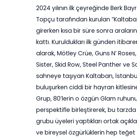
2024 yılının ilk çeyreğinde Berk Ba
Topçu tarafından kurulan “Kaltaban
girerken kısa bir süre sonra aralar
kattı. Kuruldukları ilk günden itib
alarak, Mötley Crüe, Guns N’ Roses,
Sister, Skid Row, Steel Panther ve S
sahneye taşıyan Kaltaban, İstanbul’
buluşurken ciddi bir hayran kitlesin
Grup, 80’lerin o özgün Glam ruhunu
perspektifle birleştirerek, bu tarzd
grubu üyeleri yaptıkları ortak açık
ve bireysel özgürlüklerin hep teğet