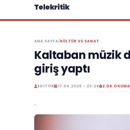
Telekritik
ANA SAYFA
/
KÜLTÜR VE SANAT
Kaltaban müzik d
giriş yaptı
EDITÖR
17.04.2025 - 23:28
2 DK OKUM
..