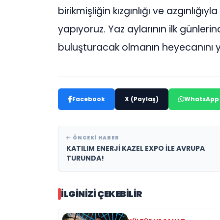
birikmişliğin kızgınlığı ve azgınlığ
yapıyoruz. Yaz aylarının ilk günleri
buluşturacak olmanın heyecanını ya
Facebook
X (Paylaş)
WhatsApp
ÖNCEKI HABER
KATILIM ENERJİ KAZEL EXPO İLE AVRUPA
TURUNDA!
İLGINIZI ÇEKEBILIR