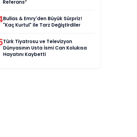
Referans”
4
Bullas & Emry'den Büyük Sürpriz!
"Kaç Kurtul" ile Tarz Değiştirdiler
5
Türk Tiyatrosu ve Televizyon
Dünyasının Usta İsmi Can Kolukısa
Hayatını Kaybetti