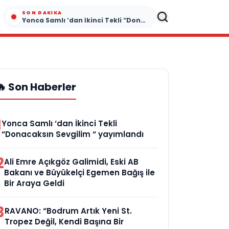
SON DAKIKA
Yonca Samlı ‘dan İkinci Tekli “Donacaksın Sevgilim “ yayımlandı
🔥 Son Haberler
1
Yonca Samlı ‘dan İkinci Tekli
“Donacaksın Sevgilim “ yayımlandı
2
Ali Emre Açıkgöz Galimidi, Eski AB
Bakanı ve Büyükelçi Egemen Bağış ile
Bir Araya Geldi
3
RAVANO: “Bodrum Artık Yeni St.
Tropez Değil, Kendi Başına Bir