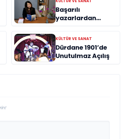
KÜLTÜR VE SANAT
Başarılı
yazarlardan
Azime Savaş’tan
başucu kitabı
KÜLTÜR VE SANAT
ı
“Emanet”
Dürdane 1901’de
raflardaki yerini
Unutulmaz Açılış
aldı
in!