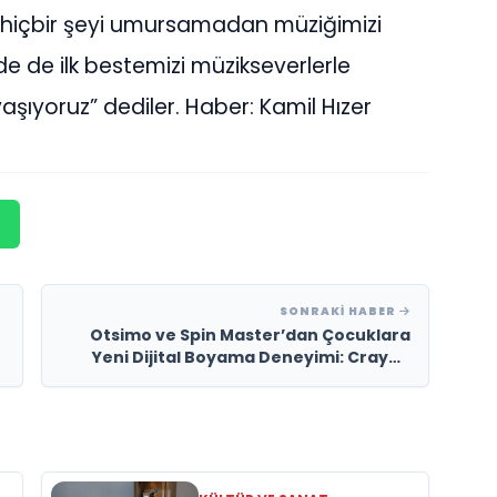
ıyla hiçbir şeyi umursamadan müziğimizi
nde de ilk bestemizi müzikseverlerle
şıyoruz” dediler. Haber: Kamil Hızer
SONRAKI HABER
Otsimo ve Spin Master’dan Çocuklara
Yeni Dijital Boyama Deneyimi: Crayon
Club