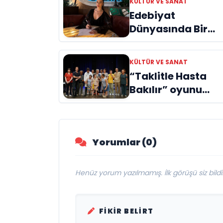
KÜLTÜR VE SANAT
Edebiyat
Dünyasında Bir
Genç Deha
Doğuyor: Dilruba
KÜLTÜR VE SANAT
Engin ve Zift Karas
“Taklitle Hasta
Evreni ‘AVENOİR’
Bakılır” oyunu
engelleri sanatla
aştı
Yorumlar (0)
Henüz yorum yazılmamış. İlk görüşü siz bildir
FIKIR BELIRT