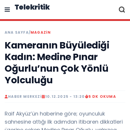
Telekritik
ANA SAYFA
/
MAGAZIN
Kameranın Büyülediği
Kadın: Medine Pınar
Oğurlu’nun Çok Yönlü
Yolculuğu
HABER MERKEZI
10.12.2025 - 13:20
5 DK OKUMA
Raif Akyüz’ün haberine göre; oyunculuk
sahnesine attığı ilk adımdan itibaren dikkatleri
üzerine çeken Medine Pınar Oğurlu, yalnızca