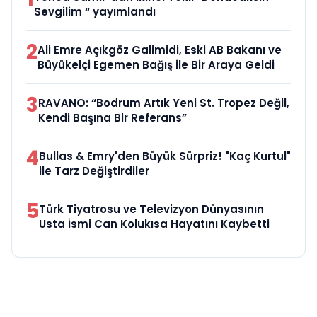
Sevgilim “ yayımlandı
2
Ali Emre Açıkgöz Galimidi, Eski AB Bakanı ve
Büyükelçi Egemen Bağış ile Bir Araya Geldi
3
RAVANO: “Bodrum Artık Yeni St. Tropez Değil,
Kendi Başına Bir Referans”
4
Bullas & Emry'den Büyük Sürpriz! "Kaç Kurtul"
ile Tarz Değiştirdiler
5
Türk Tiyatrosu ve Televizyon Dünyasının
Usta İsmi Can Kolukısa Hayatını Kaybetti