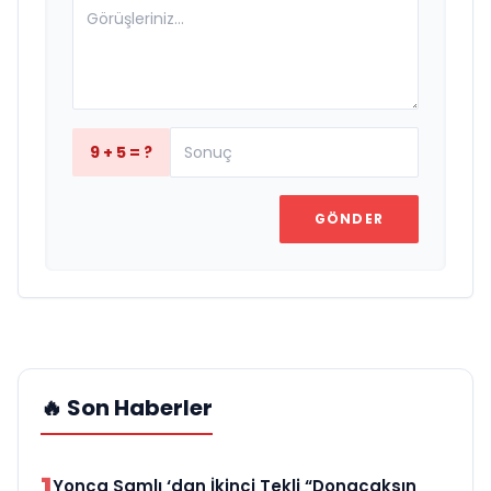
9 + 5 = ?
GÖNDER
🔥 Son Haberler
1
Yonca Samlı ‘dan İkinci Tekli “Donacaksın