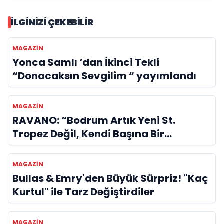
İLGINIZI ÇEKEBILIR
MAGAZIN
Yonca Samlı ‘dan İkinci Tekli
“Donacaksın Sevgilim “ yayımlandı
MAGAZIN
RAVANO: “Bodrum Artık Yeni St.
Tropez Değil, Kendi Başına Bir
Referans”
MAGAZIN
Bullas & Emry'den Büyük Sürpriz! "Kaç
Kurtul" ile Tarz Değiştirdiler
MAGAZIN