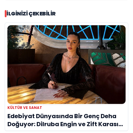
İLGINIZI ÇEKEBILIR
KÜLTÜR VE SANAT
Edebiyat Dünyasında Bir Genç Deha
Doğuyor: Dilruba Engin ve Zift Karası
Evreni ‘AVENOİR’