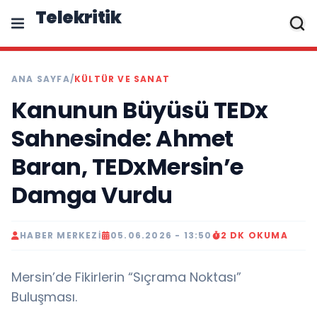
Telekritik
ANA SAYFA
/
KÜLTÜR VE SANAT
Kanunun Büyüsü TEDx
Sahnesinde: Ahmet
Baran, TEDxMersin’e
Damga Vurdu
HABER MERKEZI
05.06.2026 - 13:50
2 DK OKUMA
Mersin’de Fikirlerin “Sıçrama Noktası”
Buluşması.