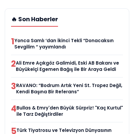
🔥 Son Haberler
1
Yonca Samlı ‘dan İkinci Tekli “Donacaksın
Sevgilim “ yayımlandı
2
Ali Emre Açıkgöz Galimidi, Eski AB Bakanı ve
Büyükelçi Egemen Bağış ile Bir Araya Geldi
3
RAVANO: “Bodrum Artık Yeni St. Tropez Değil,
Kendi Başına Bir Referans”
4
Bullas & Emry'den Büyük Sürpriz! "Kaç Kurtul"
ile Tarz Değiştirdiler
5
Türk Tiyatrosu ve Televizyon Dünyasının