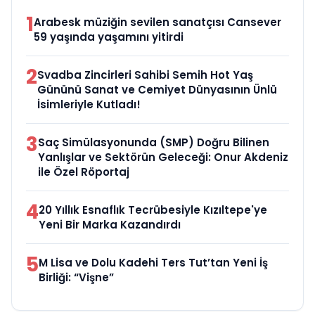
1
Arabesk müziğin sevilen sanatçısı Cansever
59 yaşında yaşamını yitirdi
2
Svadba Zincirleri Sahibi Semih Hot Yaş
Gününü Sanat ve Cemiyet Dünyasının Ünlü
İsimleriyle Kutladı!
3
Saç Simülasyonunda (SMP) Doğru Bilinen
Yanlışlar ve Sektörün Geleceği: Onur Akdeniz
ile Özel Röportaj
4
20 Yıllık Esnaflık Tecrübesiyle Kızıltepe'ye
Yeni Bir Marka Kazandırdı
5
M Lisa ve Dolu Kadehi Ters Tut’tan Yeni İş
Birliği: “Vişne”