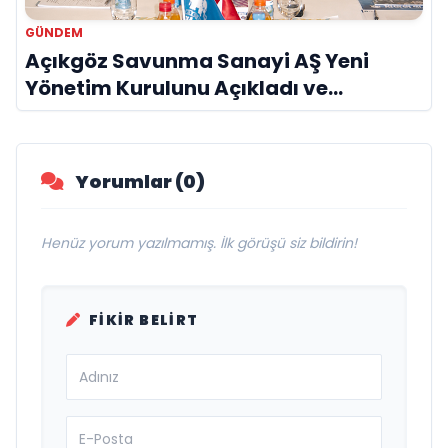
GÜNDEM
Açıkgöz Savunma Sanayi AŞ Yeni
Yönetim Kurulunu Açıkladı ve
Savunma Sanayinde Küresel Vizyon
Vurgusu
Yorumlar (0)
Henüz yorum yazılmamış. İlk görüşü siz bildirin!
FIKIR BELIRT