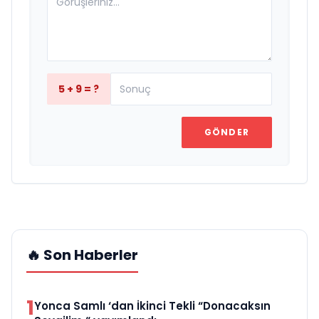
5 + 9 = ?
GÖNDER
🔥 Son Haberler
1
Yonca Samlı ‘dan İkinci Tekli “Donacaksın