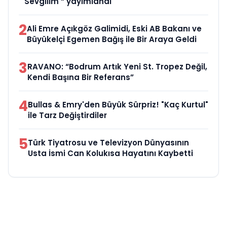
Sevgilim “ yayımlandı
2
Ali Emre Açıkgöz Galimidi, Eski AB Bakanı ve
Büyükelçi Egemen Bağış ile Bir Araya Geldi
3
RAVANO: “Bodrum Artık Yeni St. Tropez Değil,
Kendi Başına Bir Referans”
4
Bullas & Emry'den Büyük Sürpriz! "Kaç Kurtul"
ile Tarz Değiştirdiler
5
Türk Tiyatrosu ve Televizyon Dünyasının
Usta İsmi Can Kolukısa Hayatını Kaybetti