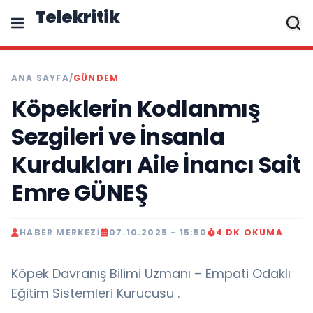
Telekritik
ANA SAYFA
/
GÜNDEM
Köpeklerin Kodlanmış
Sezgileri ve İnsanla
Kurdukları Aile İnancı Sait
Emre GÜNEŞ
HABER MERKEZI
07.10.2025 - 15:50
4 DK OKUMA
Köpek Davranış Bilimi Uzmanı – Empati Odaklı
Eğitim Sistemleri Kurucusu .