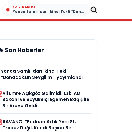
SON DAKIKA
Yonca Samlı ‘dan İkinci Tekli “Donacaksın Sevgilim “ yayımlandı
🔥 Son Haberler
1
Yonca Samlı ‘dan İkinci Tekli
“Donacaksın Sevgilim “ yayımlandı
2
Ali Emre Açıkgöz Galimidi, Eski AB
Bakanı ve Büyükelçi Egemen Bağış ile
Bir Araya Geldi
3
RAVANO: “Bodrum Artık Yeni St.
Tropez Değil, Kendi Başına Bir