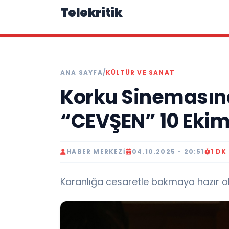
Telekritik
ANA SAYFA
/
KÜLTÜR VE SANAT
Korku Sinemasınd
“CEVŞEN” 10 Eki
HABER MERKEZI
04.10.2025 - 20:51
1 D
Karanlığa cesaretle bakmaya hazır ol