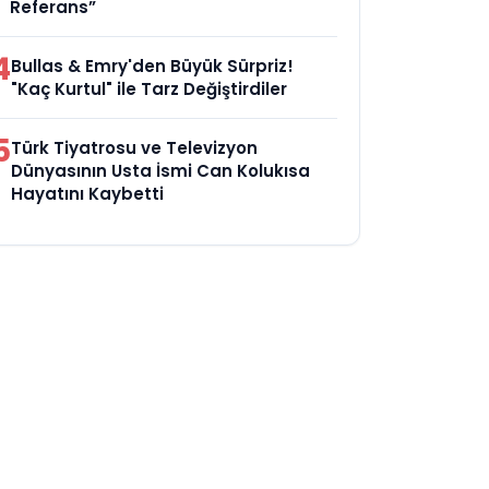
Referans”
4
Bullas & Emry'den Büyük Sürpriz!
"Kaç Kurtul" ile Tarz Değiştirdiler
5
Türk Tiyatrosu ve Televizyon
Dünyasının Usta İsmi Can Kolukısa
Hayatını Kaybetti