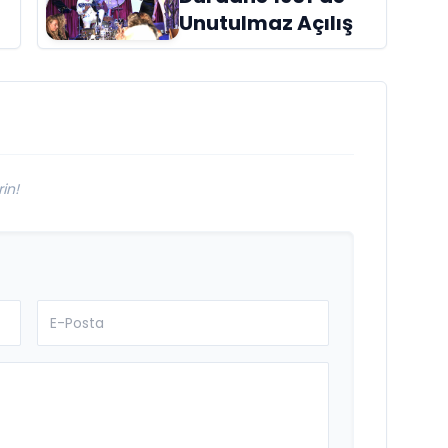
raflardaki yerini
Unutulmaz Açılış
aldı
in!