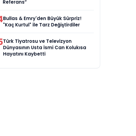
Referans”
4
Bullas & Emry'den Büyük Sürpriz!
"Kaç Kurtul" ile Tarz Değiştirdiler
5
Türk Tiyatrosu ve Televizyon
Dünyasının Usta İsmi Can Kolukısa
Hayatını Kaybetti