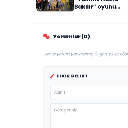
Evreni ‘AVENOİR’
Bakılır” oyunu
engelleri sanatla
aştı
Yorumlar (0)
Henüz yorum yazılmamış. İlk görüşü siz bildir
FIKIR BELIRT