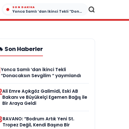
SON DAKIKA
Yonca Samlı ‘dan İkinci Tekli “Donacaksın Sevgilim “ yayımlandı
🔥 Son Haberler
1
Yonca Samlı ‘dan İkinci Tekli
“Donacaksın Sevgilim “ yayımlandı
2
Ali Emre Açıkgöz Galimidi, Eski AB
Bakanı ve Büyükelçi Egemen Bağış ile
Bir Araya Geldi
3
RAVANO: “Bodrum Artık Yeni St.
Tropez Değil, Kendi Başına Bir