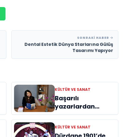
SONRAKI HABER
Dental Estetik Dünya Starlarına Gülüş
Tasarımı Yapıyor
KÜLTÜR VE SANAT
Başarılı
yazarlardan
Azime Savaş’tan
başucu kitabı
KÜLTÜR VE SANAT
ı
“Emanet”
Dürdane 1901’de