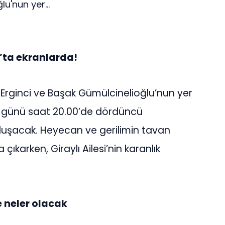
u'nun yer...
t’ta ekranlarda!
Erginci ve Başak Gümülcinelioğlu’nun yer
be günü saat 20.00’de dördüncü
buluşacak. Heyecan ve gerilimin tavan
 çıkarken, Giraylı Ailesi’nin karanlık
e neler olacak