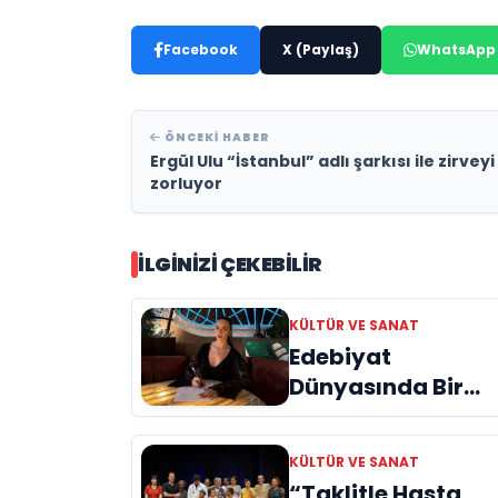
Facebook
X (Paylaş)
WhatsApp
ÖNCEKI HABER
Ergül Ulu “İstanbul” adlı şarkısı ile zirveyi
zorluyor
İLGINIZI ÇEKEBILIR
KÜLTÜR VE SANAT
Edebiyat
Dünyasında Bir
Genç Deha
Doğuyor: Dilruba
KÜLTÜR VE SANAT
Engin ve Zift Karas
“Taklitle Hasta