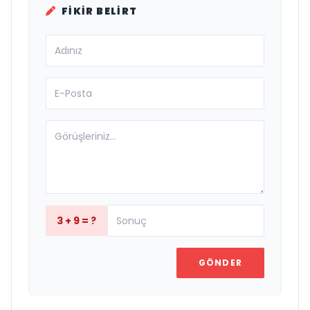
FIKIR BELIRT
3 + 9 = ?
GÖNDER