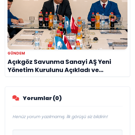
GÜNDEM
Açıkgöz Savunma Sanayi AŞ Yeni
Yönetim Kurulunu Açıkladı ve
Savunma Sanayinde Küresel Vizyon
Vurgusu
Yorumlar (0)
Henüz yorum yazılmamış. İlk görüşü siz bildirin!