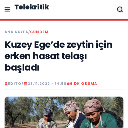
Telekritik
ANA SAYFA
/
GÜNDEM
Kuzey Ege’de zeytin için
erken hasat telaşı
başladı
EDITÖR
23.11.2022 - 14:50
6 DK OKUMA