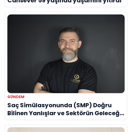
Cansever 59 yaşında yaşamını yitirdi
GÜNDEM
Saç Simülasyonunda (SMP) Doğru
Bilinen Yanlışlar ve Sektörün Geleceği:
Onur Akdeniz ile Özel Röportaj