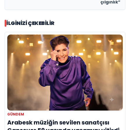
çılgınlık”
İLGINIZI ÇEKEBILIR
GÜNDEM
Arabesk müziğin sevilen sanatçısı