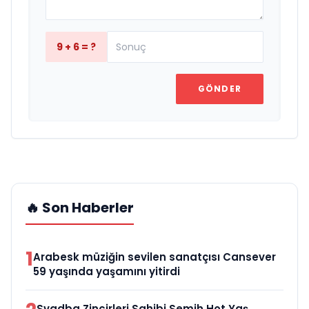
9 + 6 = ?
GÖNDER
🔥 Son Haberler
1
Arabesk müziğin sevilen sanatçısı Cansever
59 yaşında yaşamını yitirdi
Svadba Zincirleri Sahibi Semih Hot Yaş