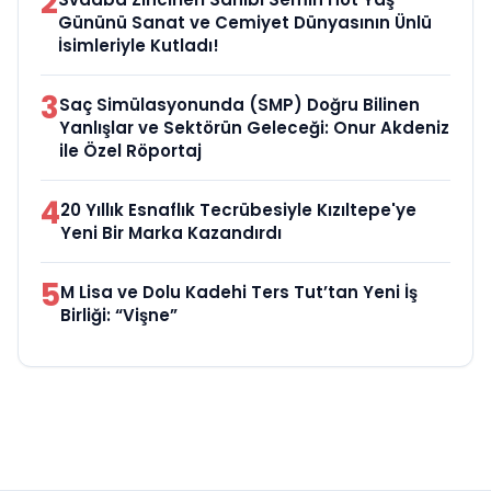
2
Gününü Sanat ve Cemiyet Dünyasının Ünlü
İsimleriyle Kutladı!
3
Saç Simülasyonunda (SMP) Doğru Bilinen
Yanlışlar ve Sektörün Geleceği: Onur Akdeniz
ile Özel Röportaj
4
20 Yıllık Esnaflık Tecrübesiyle Kızıltepe'ye
Yeni Bir Marka Kazandırdı
5
M Lisa ve Dolu Kadehi Ters Tut’tan Yeni İş
Birliği: “Vişne”