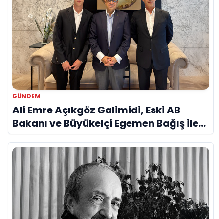
GÜNDEM
Ali Emre Açıkgöz Galimidi, Eski AB
Bakanı ve Büyükelçi Egemen Bağış ile
Bir Araya Geldi