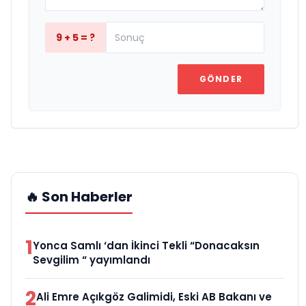
9 + 5 = ?
GÖNDER
🔥 Son Haberler
1
Yonca Samlı ‘dan İkinci Tekli “Donacaksın
Sevgilim “ yayımlandı
2
Ali Emre Açıkgöz Galimidi, Eski AB Bakanı ve