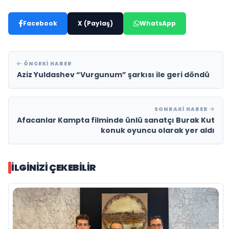
Facebook
X (Paylaş)
WhatsApp
ÖNCEKI HABER
Aziz Yuldashev “Vurgunum” şarkısı ile geri döndü
SONRAKI HABER
Afacanlar Kampta filminde ünlü sanatçı Burak Kut
konuk oyuncu olarak yer aldı
İLGINIZI ÇEKEBILIR