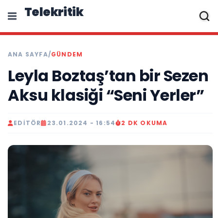
Telekritik
ANA SAYFA
/
GÜNDEM
Leyla Boztaş’tan bir Sezen
Aksu klasiği “Seni Yerler”
EDITÖR
23.01.2024 - 16:54
2 DK OKUMA