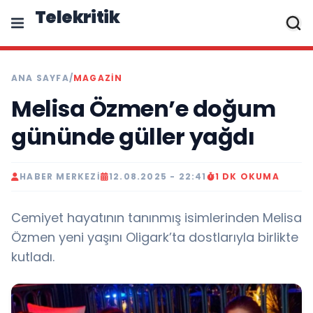
Telekritik
ANA SAYFA
/
MAGAZIN
Melisa Özmen’e doğum
gününde güller yağdı
HABER MERKEZI
12.08.2025 - 22:41
1 DK OKUMA
Cemiyet hayatının tanınmış isimlerinden Melisa
Özmen yeni yaşını Oligark’ta dostlarıyla birlikte
kutladı.