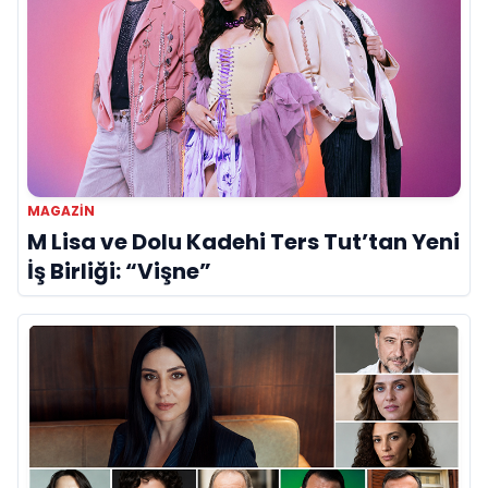
MAGAZIN
M Lisa ve Dolu Kadehi Ters Tut’tan Yeni
İş Birliği: “Vişne”