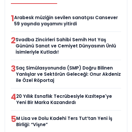
1
Arabesk müziğin sevilen sanatçısı Cansever
59 yaşında yaşamını yitirdi
2
Svadba Zincirleri Sahibi Semih Hot Yaş
Gününü Sanat ve Cemiyet Dünyasının Ünlü
İsimleriyle Kutladı!
3
Saç Simülasyonunda (SMP) Doğru Bilinen
Yanlışlar ve Sektörün Geleceği: Onur Akdeniz
ile Özel Röportaj
4
20 Yıllık Esnaflık Tecrübesiyle Kızıltepe'ye
Yeni Bir Marka Kazandırdı
5
M Lisa ve Dolu Kadehi Ters Tut’tan Yeni İş
Birliği: “Vişne”