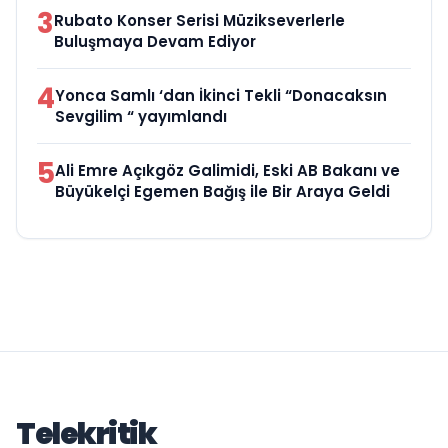
3
Rubato Konser Serisi Müzikseverlerle
Buluşmaya Devam Ediyor
4
Yonca Samlı ‘dan İkinci Tekli “Donacaksın
Sevgilim “ yayımlandı
5
Ali Emre Açıkgöz Galimidi, Eski AB Bakanı ve
Büyükelçi Egemen Bağış ile Bir Araya Geldi
Telekritik