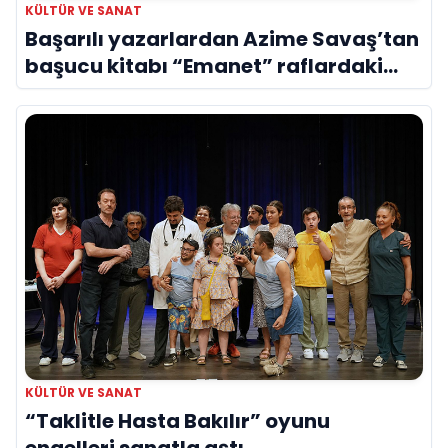
KÜLTÜR VE SANAT
Başarılı yazarlardan Azime Savaş’tan
başucu kitabı “Emanet” raflardaki
yerini aldı
KÜLTÜR VE SANAT
“Taklitle Hasta Bakılır” oyunu
engelleri sanatla aştı