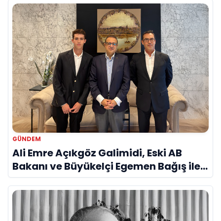
GÜNDEM
Ali Emre Açıkgöz Galimidi, Eski AB
Bakanı ve Büyükelçi Egemen Bağış ile
Bir Araya Geldi