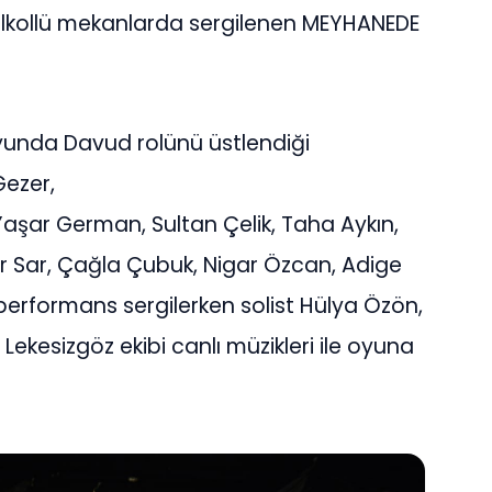
 alkollü mekanlarda sergilenen MEYHANEDE
oyunda Davud rolünü üstlendiği
ezer,
Yaşar German, Sultan Çelik, Taha Aykın,
or Sar, Çağla Çubuk, Nigar Özcan, Adige
erformans sergilerken solist Hülya Özön,
kesizgöz ekibi canlı müzikleri ile oyuna