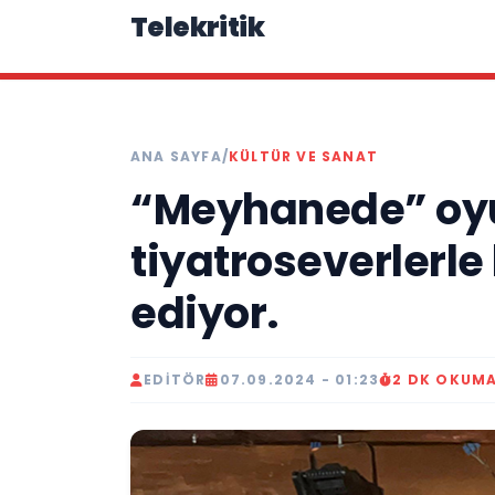
Telekritik
ANA SAYFA
/
KÜLTÜR VE SANAT
“Meyhanede” oyun
tiyatroseverler
ediyor.
EDITÖR
07.09.2024 - 01:23
2 DK OKUM