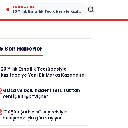
SON DAKIKA
20 Yıllık Esnaflık Tecrübesiyle Kızıltepe'ye Yeni Bir Marka Kazandırdı
🔥 Son Haberler
1
20 Yıllık Esnaflık Tecrübesiyle
Kızıltepe'ye Yeni Bir Marka Kazandırdı
2
M Lisa ve Dolu Kadehi Ters Tut’tan
Yeni İş Birliği: “Vişne”
3
“Düğün Şarkıcısı” seyircisiyle
buluşmak için gün sayıyor