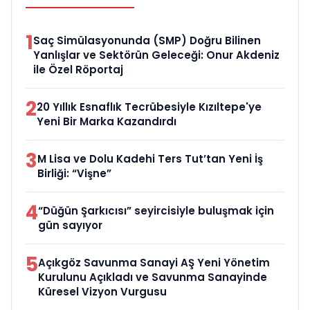
1
Saç Simülasyonunda (SMP) Doğru Bilinen
Yanlışlar ve Sektörün Geleceği: Onur Akdeniz
ile Özel Röportaj
2
20 Yıllık Esnaflık Tecrübesiyle Kızıltepe'ye
Yeni Bir Marka Kazandırdı
3
M Lisa ve Dolu Kadehi Ters Tut’tan Yeni İş
Birliği: “Vişne”
4
“Düğün Şarkıcısı” seyircisiyle buluşmak için
gün sayıyor
5
Açıkgöz Savunma Sanayi AŞ Yeni Yönetim
Kurulunu Açıkladı ve Savunma Sanayinde
Küresel Vizyon Vurgusu