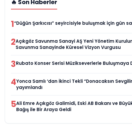
🔥 Son Haberler
1
“Düğün Şarkıcısı” seyircisiyle buluşmak için gün sa
2
Açıkgöz Savunma Sanayi AŞ Yeni Yönetim Kurulun
Savunma Sanayinde Küresel Vizyon Vurgusu
3
Rubato Konser Serisi Müzikseverlerle Buluşmaya
4
Yonca Samlı ‘dan İkinci Tekli “Donacaksın Sevgili
yayımlandı
5
Ali Emre Açıkgöz Galimidi, Eski AB Bakanı ve Büy
Bağış ile Bir Araya Geldi