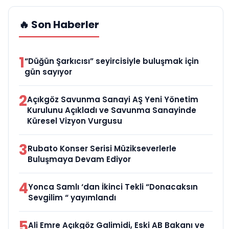
🔥 Son Haberler
1
“Düğün Şarkıcısı” seyircisiyle buluşmak için
gün sayıyor
2
Açıkgöz Savunma Sanayi AŞ Yeni Yönetim
Kurulunu Açıkladı ve Savunma Sanayinde
Küresel Vizyon Vurgusu
3
Rubato Konser Serisi Müzikseverlerle
Buluşmaya Devam Ediyor
4
Yonca Samlı ‘dan İkinci Tekli “Donacaksın
Sevgilim “ yayımlandı
5
Ali Emre Açıkgöz Galimidi, Eski AB Bakanı ve