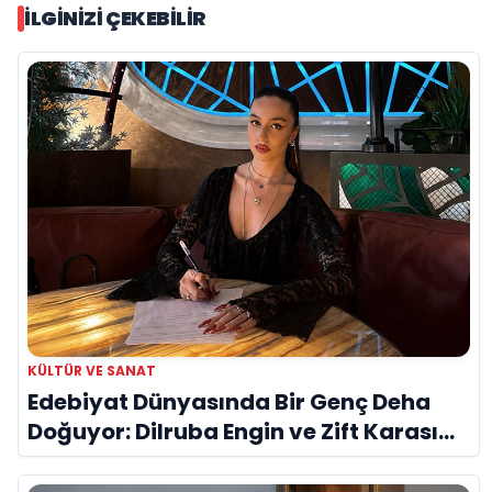
İLGINIZI ÇEKEBILIR
KÜLTÜR VE SANAT
Edebiyat Dünyasında Bir Genç Deha
Doğuyor: Dilruba Engin ve Zift Karası
Evreni ‘AVENOİR’