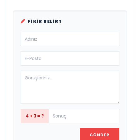
FIKIR BELIRT
4 + 3 = ?
GÖNDER