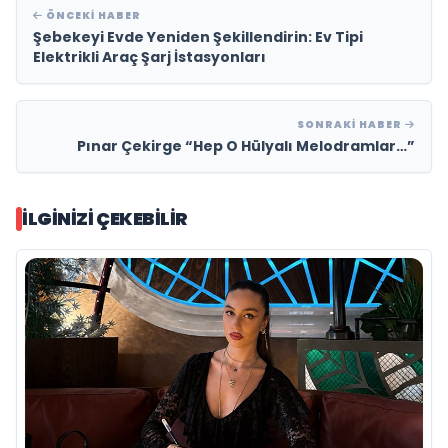
ÖNCEKI HABER
Şebekeyi Evde Yeniden Şekillendirin: Ev Tipi
Elektrikli Araç Şarj İstasyonları
SONRAKI HABER
Pınar Çekirge “Hep O Hülyalı Melodramlar…”
İLGINIZI ÇEKEBILIR