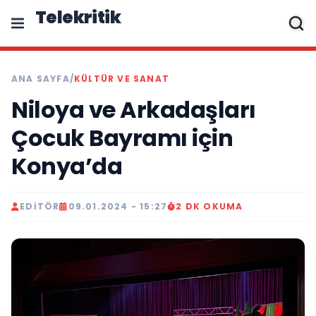
Telekritik
ANA SAYFA
/
KÜLTÜR VE SANAT
Niloya ve Arkadaşları
Çocuk Bayramı için
Konya’da
EDITÖR
09.01.2024 - 15:27
2 DK OKUMA