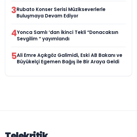
3
Rubato Konser Serisi Müzikseverlerle
Buluşmaya Devam Ediyor
4
Yonca Samlı ‘dan İkinci Tekli “Donacaksın
Sevgilim “ yayımlandı
5
Ali Emre Açıkgöz Galimidi, Eski AB Bakanı ve
Büyükelçi Egemen Bağış ile Bir Araya Geldi
Telekritik