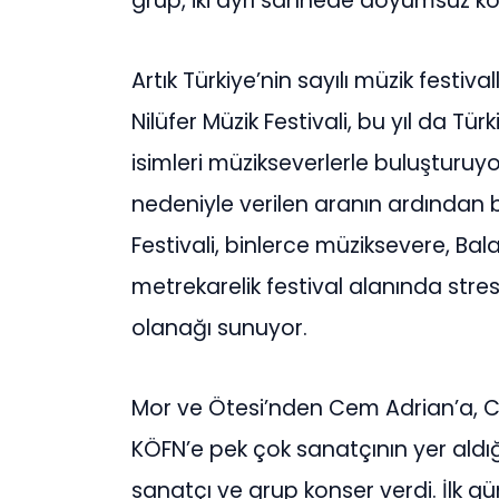
grup, iki ayrı sahnede doyumsuz kon
Artık Türkiye’nin sayılı müzik festi
Nilüfer Müzik Festivali, bu yıl da T
isimleri müzikseverlerle buluşturuyo
nedeniyle verilen aranın ardından bu
Festivali, binlerce müziksevere, Ba
metrekarelik festival alanında str
olanağı sunuyor.
Mor ve Ötesi’nden Cem Adrian’a, C
KÖFN’e pek çok sanatçının yer aldığı
sanatçı ve grup konser verdi. İlk gü