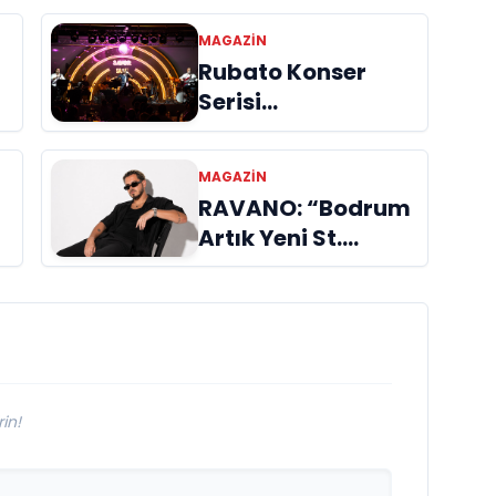
MAGAZIN
Rubato Konser
Serisi
n
Müzikseverlerle
Buluşmaya Devam
MAGAZIN
Ediyor
RAVANO: “Bodrum
Artık Yeni St.
Tropez Değil, Kendi
Başına Bir
Referans”
in!