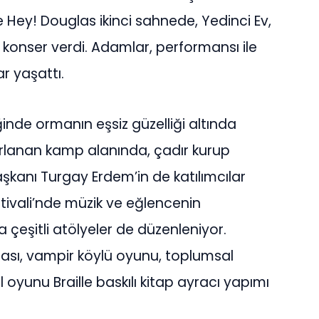
Hey! Douglas ikinci sahnede, Yedinci Ev,
 konser verdi. Adamlar, performansı ile
r yaşattı.
ğinde ormanın eşsiz güzelliği altında
ırlanan kamp alanında, çadır kurup
aşkanı Turgay Erdem’in de katılımcılar
stivali’nde müzik ve eğlencenin
a çeşitli atölyeler de düzenleniyor.
lası, vampir köylü oyunu, toplumsal
ul oyunu Braille baskılı kitap ayracı yapımı