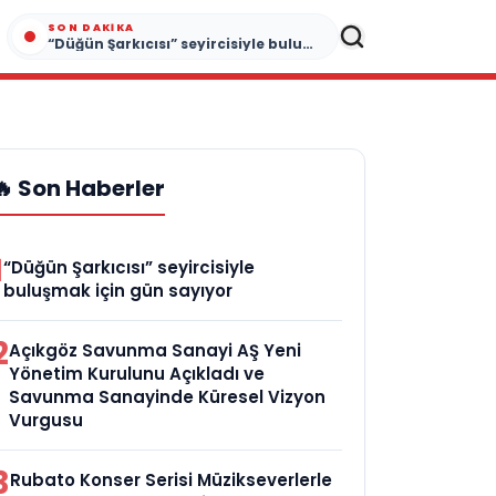
SON DAKIKA
“Düğün Şarkıcısı” seyircisiyle buluşmak için gün sayıyor
🔥 Son Haberler
1
“Düğün Şarkıcısı” seyircisiyle
buluşmak için gün sayıyor
2
Açıkgöz Savunma Sanayi AŞ Yeni
Yönetim Kurulunu Açıkladı ve
Savunma Sanayinde Küresel Vizyon
Vurgusu
3
Rubato Konser Serisi Müzikseverlerle