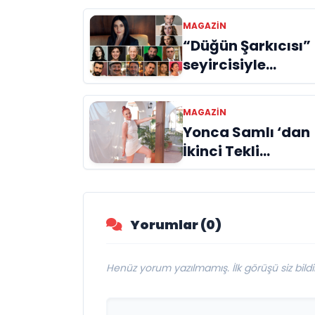
MAGAZIN
“Düğün Şarkıcısı”
seyircisiyle
buluşmak için gü
sayıyor
MAGAZIN
Yonca Samlı ‘dan
İkinci Tekli
“Donacaksın
Sevgilim “
yayımlandı
Yorumlar (0)
Henüz yorum yazılmamış. İlk görüşü siz bildir