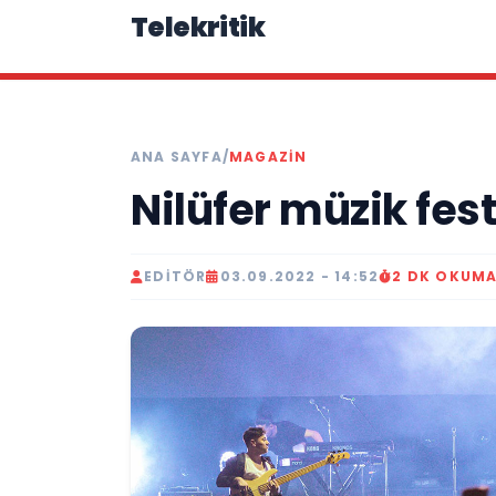
Telekritik
ANA SAYFA
/
MAGAZIN
Nilüfer müzik fest
EDITÖR
03.09.2022 - 14:52
2 DK OKUM