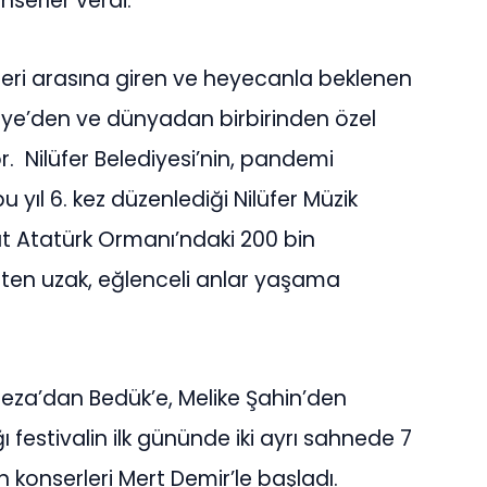
serler verdi.
valleri arasına giren ve heyecanla beklenen
ürkiye’den ve dünyadan birbirinden özel
r. Nilüfer Belediyesi’nin, pandemi
 yıl 6. kez düzenlediği Nilüfer Müzik
lat Atatürk Ormanı’ndaki 200 bin
esten uzak, eğlenceli anlar yaşama
eza’dan Bedük’e, Melike Şahin’den
 festivalin ilk gününde iki ayrı sahnede 7
n konserleri Mert Demir’le başladı.