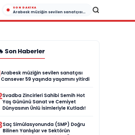
SON DAKIKA
Arabesk müziğin sevilen sanatçısı Cansever 59 yaşında yaşamını yitirdi
🔥 Son Haberler
1
Arabesk müziğin sevilen sanatçısı
Cansever 59 yaşında yaşamını yitirdi
2
Svadba Zincirleri Sahibi Semih Hot
Yaş Gününü Sanat ve Cemiyet
Dünyasının Ünlü İsimleriyle Kutladı!
3
Saç Simülasyonunda (SMP) Doğru
Bilinen Yanlışlar ve Sektörün