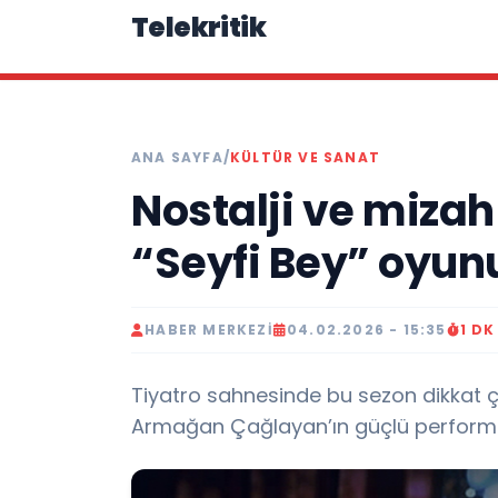
Telekritik
ANA SAYFA
/
KÜLTÜR VE SANAT
Nostalji ve mizah
“Seyfi Bey” oyunu 
HABER MERKEZI
04.02.2026 - 15:35
1 D
Tiyatro sahnesinde bu sezon dikkat ç
Armağan Çağlayan’ın güçlü performans