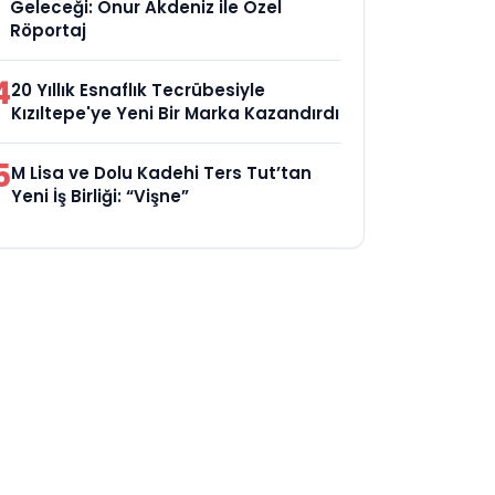
Geleceği: Onur Akdeniz ile Özel
Röportaj
4
20 Yıllık Esnaflık Tecrübesiyle
Kızıltepe'ye Yeni Bir Marka Kazandırdı
5
M Lisa ve Dolu Kadehi Ters Tut’tan
Yeni İş Birliği: “Vişne”