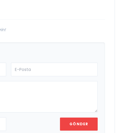
in!
GÖNDER