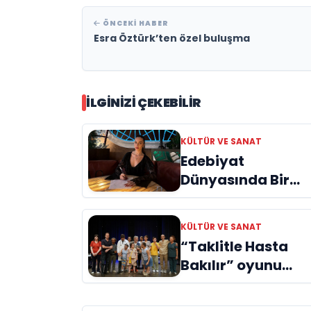
ÖNCEKI HABER
Esra Öztürk’ten özel buluşma
İLGINIZI ÇEKEBILIR
KÜLTÜR VE SANAT
Edebiyat
Dünyasında Bir
Genç Deha
Doğuyor: Dilruba
KÜLTÜR VE SANAT
Engin ve Zift Karas
“Taklitle Hasta
Evreni ‘AVENOİR’
Bakılır” oyunu
engelleri sanatla
aştı