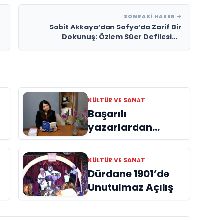
SONRAKI HABER
Sabit Akkaya’dan Sofya’da Zarif Bir
Dokunuş: Özlem Süer Defilesine
Backstage İmzası
KÜLTÜR VE SANAT
Başarılı
yazarlardan
Azime Savaş’tan
başucu kitabı
KÜLTÜR VE SANAT
ı
“Emanet”
Dürdane 1901’de
raflardaki yerini
Unutulmaz Açılış
aldı