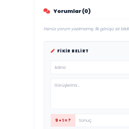
Yorumlar (0)
Henüz yorum yazılmamış. İlk görüşü siz bildir
FIKIR BELIRT
9 + 1 = ?