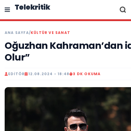
Telekritik
ANA SAYFA
/
KÜLTÜR VE SANAT
Oğuzhan Kahraman’dan idd
Olur”
EDITÖR
12.08.2024 - 18:48
3 DK OKUMA