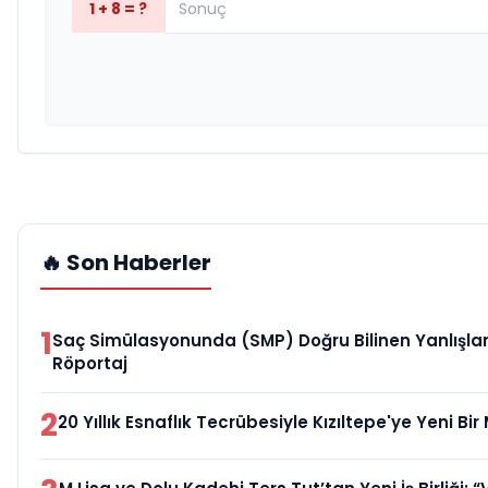
1 + 8 = ?
🔥 Son Haberler
1
Saç Simülasyonunda (SMP) Doğru Bilinen Yanlışlar 
Röportaj
2
20 Yıllık Esnaflık Tecrübesiyle Kızıltepe'ye Yeni Bi