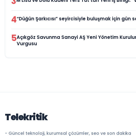
3
M Lisa ve Dolu Kadehi Ters Tut’tan Yeni İş Birliği: “
4
“Düğün Şarkıcısı” seyircisiyle buluşmak için gün s
5
Açıkgöz Savunma Sanayi AŞ Yeni Yönetim Kurulu
Vurgusu
Telekritik
- Güncel teknoloji, kurumsal çözümler, seo ve son dakika