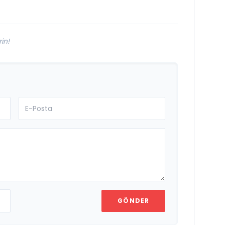
Damak
in!
GÖNDER