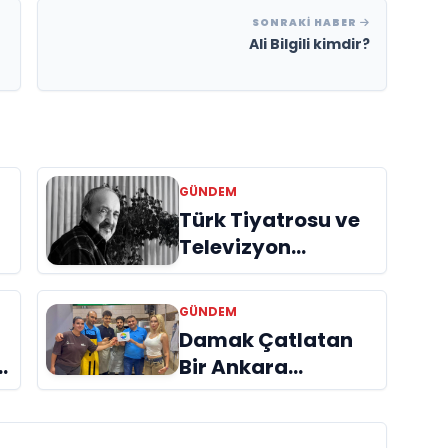
SONRAKI HABER
Ali Bilgili kimdir?
GÜNDEM
Türk Tiyatrosu ve
Televizyon
Dünyasının Usta
İsmi Can Kolukısa
GÜNDEM
Hayatını Kaybetti
Damak Çatlatan
Bir Ankara
Hikâyesi
Aydınlıkevler’in
Lezzet Durağı Urfa