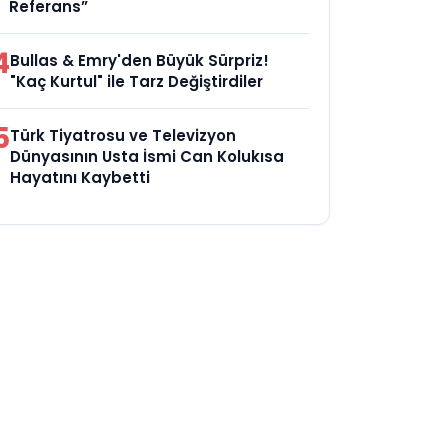
Referans”
4
Bullas & Emry'den Büyük Sürpriz!
"Kaç Kurtul" ile Tarz Değiştirdiler
5
Türk Tiyatrosu ve Televizyon
Dünyasının Usta İsmi Can Kolukısa
Hayatını Kaybetti