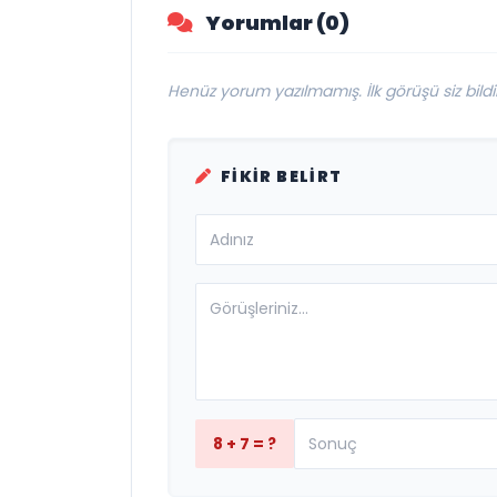
Yorumlar (0)
Henüz yorum yazılmamış. İlk görüşü siz bildir
FIKIR BELIRT
8 + 7 = ?