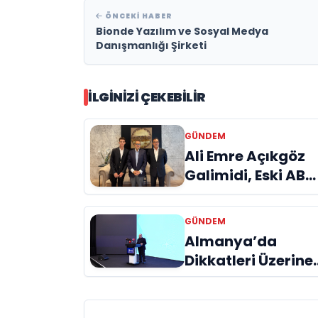
ÖNCEKI HABER
Bionde Yazılım ve Sosyal Medya
Danışmanlığı Şirketi
İLGINIZI ÇEKEBILIR
GÜNDEM
Ali Emre Açıkgöz
Galimidi, Eski AB
Bakanı ve
Büyükelçi Egemen
GÜNDEM
Bağış ile Bir Araya
Almanya’da
Geldi
Dikkatleri Üzerine
Çeken Türk
Firması: Taşyapı