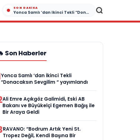
SON DAKIKA
Yonca Samlı ‘dan İkinci Tekli “Donacaksın Sevgilim “ yayımlandı
🔥 Son Haberler
1
Yonca Samlı ‘dan İkinci Tekli
“Donacaksın Sevgilim “ yayımlandı
2
Ali Emre Açıkgöz Galimidi, Eski AB
Bakanı ve Büyükelçi Egemen Bağış ile
Bir Araya Geldi
3
RAVANO: “Bodrum Artık Yeni St.
Tropez Değil, Kendi Başına Bir