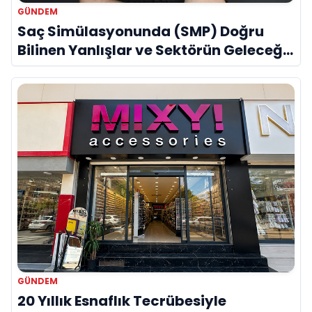
GÜNDEM
Saç Simülasyonunda (SMP) Doğru
Bilinen Yanlışlar ve Sektörün Geleceği:
Onur Akdeniz ile Özel Röportaj
GÜNDEM
20 Yıllık Esnaflık Tecrübesiyle