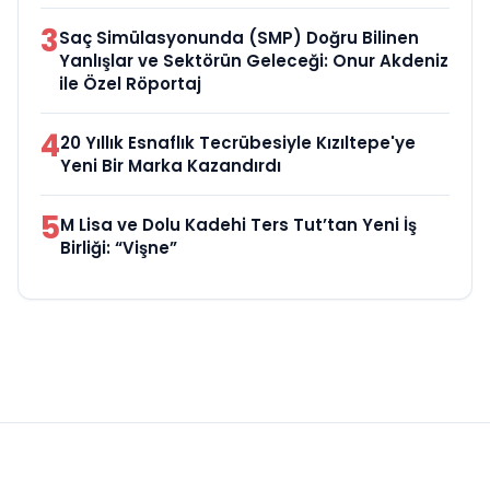
3
Saç Simülasyonunda (SMP) Doğru Bilinen
Yanlışlar ve Sektörün Geleceği: Onur Akdeniz
ile Özel Röportaj
4
20 Yıllık Esnaflık Tecrübesiyle Kızıltepe'ye
Yeni Bir Marka Kazandırdı
5
M Lisa ve Dolu Kadehi Ters Tut’tan Yeni İş
Birliği: “Vişne”