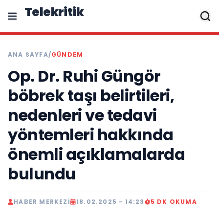
Telekritik
ANA SAYFA
/
GÜNDEM
Op. Dr. Ruhi Güngör
böbrek taşı belirtileri,
nedenleri ve tedavi
yöntemleri hakkında
önemli açıklamalarda
bulundu
HABER MERKEZI
18.02.2025 - 14:23
5 DK OKUMA