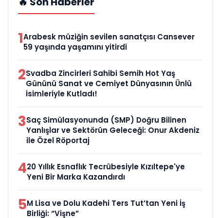
🔥 Son Haberler
1
Arabesk müziğin sevilen sanatçısı Cansever
59 yaşında yaşamını yitirdi
2
Svadba Zincirleri Sahibi Semih Hot Yaş
Gününü Sanat ve Cemiyet Dünyasının Ünlü
İsimleriyle Kutladı!
3
Saç Simülasyonunda (SMP) Doğru Bilinen
Yanlışlar ve Sektörün Geleceği: Onur Akdeniz
ile Özel Röportaj
4
20 Yıllık Esnaflık Tecrübesiyle Kızıltepe'ye
Yeni Bir Marka Kazandırdı
5
M Lisa ve Dolu Kadehi Ters Tut’tan Yeni İş
Birliği: “Vişne”