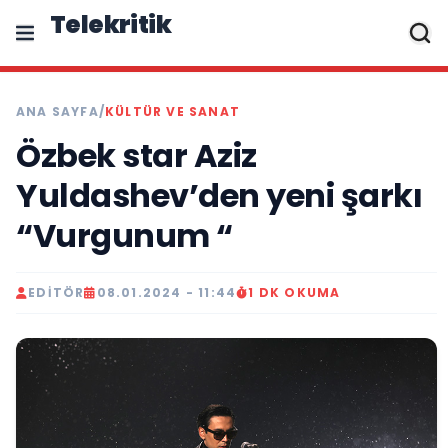
Telekritik
ANA SAYFA
/
KÜLTÜR VE SANAT
Özbek star Aziz
Yuldashev’den yeni şarkı
“Vurgunum “
EDITÖR
08.01.2024 - 11:44
1 DK OKUMA