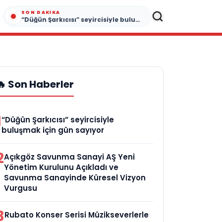
SON DAKIKA
“Düğün Şarkıcısı” seyircisiyle buluşmak için gün sayıyor
🔥 Son Haberler
1
“Düğün Şarkıcısı” seyircisiyle
buluşmak için gün sayıyor
2
Açıkgöz Savunma Sanayi AŞ Yeni
Yönetim Kurulunu Açıkladı ve
Savunma Sanayinde Küresel Vizyon
Vurgusu
3
Rubato Konser Serisi Müzikseverlerle