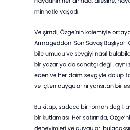
Hayatının her anında, ailesine, ha
minnetle yaşadı.
Ve şimdi, Özge’nin kalemiyle ortaya
Armageddon: Son Savaş Başlıyor. O
bile umudu ve sevgiyi nasıl bulabil
bir yazar ya da sanatçı değil, ay
eden ve her daim sevgiyle dolup taş
ve içten duygularını yansıtan bir es
Bu kitap, sadece bir roman değil;
bir kutlaması. Her satırında, Özge’n
deneyimleri ve duyguları bulacaksı