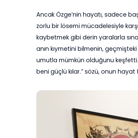
Ancak Özge’nin hayatı, sadece başar
zorlu bir lösemi mücadelesiyle karş
kaybetmek gibi derin yaralarla sın
anın kıymetini bilmenin, geçmiştek
umutla mümkün olduğunu keşfetti. 
beni güçlü kılar.” sözü, onun hayat f