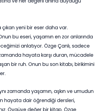
yatına ve her değerli anına duyduğu
 çıkan yeni bir eser daha var.
nun bu eseri, yaşamın en zor anlarında
eceğimizi anlatıyor. Özge Çanlı, sadece
nı zamanda hayata karşı duran, mücadele
an bir ruh. Onun bu son kitabı, birikimini
er.
 aynı zamanda yaşamın, aşkın ve umudun
in hayata dair öğrendiği dersleri,
nız. Övgüye değer bir kitap. Özge