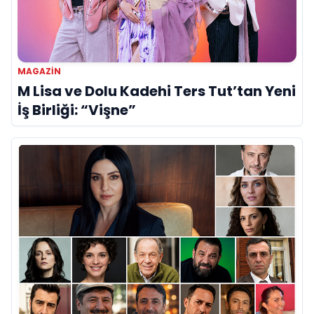
MAGAZIN
M Lisa ve Dolu Kadehi Ters Tut’tan Yeni
İş Birliği: “Vişne”