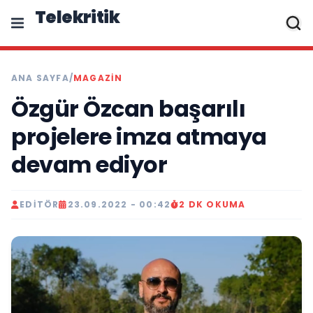
Telekritik
ANA SAYFA
/
MAGAZIN
Özgür Özcan başarılı
projelere imza atmaya
devam ediyor
EDITÖR
23.09.2022 - 00:42
2 DK OKUMA