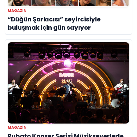
MAGAZIN
“Düğün Şarkıcısı” seyircisiyle
buluşmak için gün sayıyor
MAGAZIN
Rubato Konser Serisi Müzikseverlerle