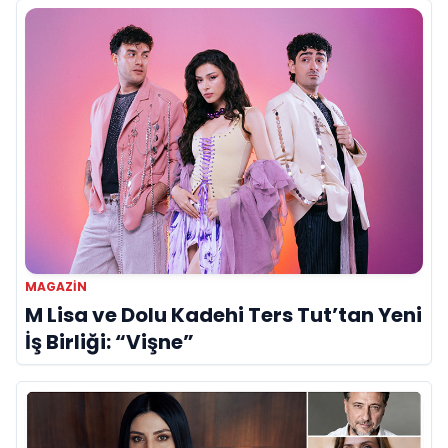
MAGAZIN
M Lisa ve Dolu Kadehi Ters Tut’tan Yeni
İş Birliği: “Vişne”