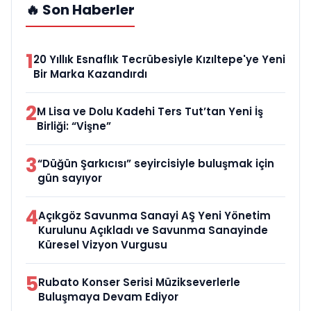
🔥 Son Haberler
1
20 Yıllık Esnaflık Tecrübesiyle Kızıltepe'ye Yeni
Bir Marka Kazandırdı
2
M Lisa ve Dolu Kadehi Ters Tut’tan Yeni İş
Birliği: “Vişne”
3
“Düğün Şarkıcısı” seyircisiyle buluşmak için
gün sayıyor
4
Açıkgöz Savunma Sanayi AŞ Yeni Yönetim
Kurulunu Açıkladı ve Savunma Sanayinde
Küresel Vizyon Vurgusu
5
Rubato Konser Serisi Müzikseverlerle
Buluşmaya Devam Ediyor