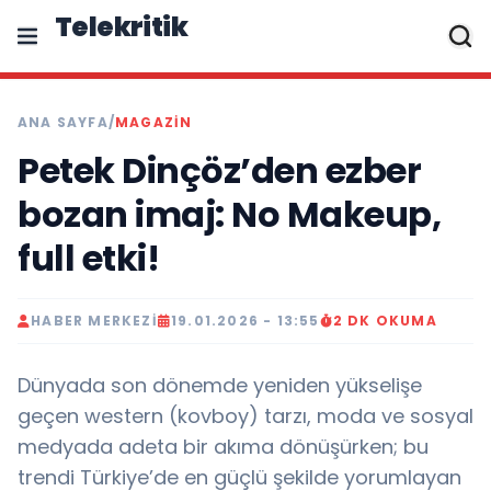
Telekritik
ANA SAYFA
/
MAGAZIN
Petek Dinçöz’den ezber
bozan imaj: No Makeup,
full etki!
HABER MERKEZI
19.01.2026 - 13:55
2 DK OKUMA
Dünyada son dönemde yeniden yükselişe
geçen western (kovboy) tarzı, moda ve sosyal
medyada adeta bir akıma dönüşürken; bu
trendi Türkiye’de en güçlü şekilde yorumlayan