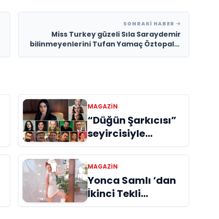
SONRAKI HABER
Miss Turkey güzeli Sıla Saraydemir
bilinmeyenlerini Tufan Yamaç Öztopal’a
anlattı….
MAGAZIN
“Düğün Şarkıcısı”
seyircisiyle
buluşmak için gün
sayıyor
MAGAZIN
Yonca Samlı ‘dan
İkinci Tekli
“Donacaksın