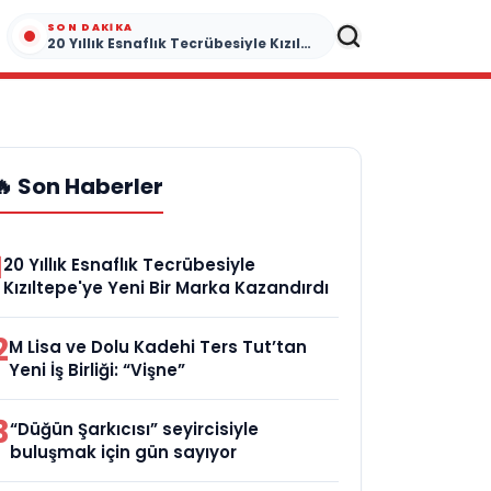
SON DAKIKA
20 Yıllık Esnaflık Tecrübesiyle Kızıltepe'ye Yeni Bir Marka Kazandırdı
🔥 Son Haberler
1
20 Yıllık Esnaflık Tecrübesiyle
Kızıltepe'ye Yeni Bir Marka Kazandırdı
2
M Lisa ve Dolu Kadehi Ters Tut’tan
Yeni İş Birliği: “Vişne”
3
“Düğün Şarkıcısı” seyircisiyle
buluşmak için gün sayıyor