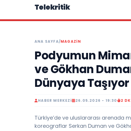
Telekritik
ANA SAYFA
/
MAGAZIN
Podyumun Mimar
ve Gökhan Duman
Dünyaya Taşıyor
HABER MERKEZI
26.05.2026 - 19:30
2 D
Türkiye’de ve uluslararası arenada 
koreograflar Serkan Duman ve Gökhan