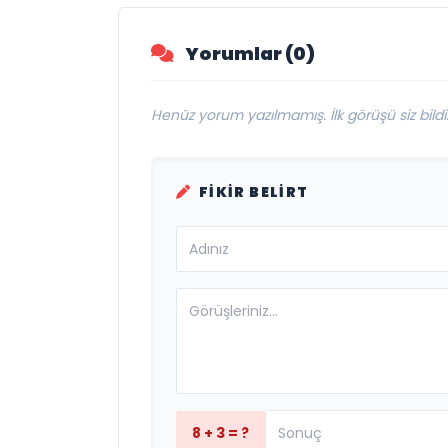
Buluşmaya Deva
Ediyor
Yorumlar (0)
Henüz yorum yazılmamış. İlk görüşü siz bildir
FIKIR BELIRT
8 + 3 = ?