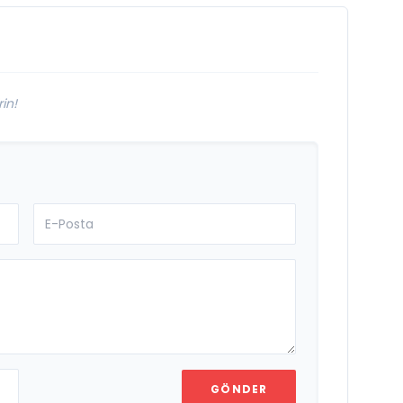
Sevgilim “
m
yayımlandı
in!
GÖNDER