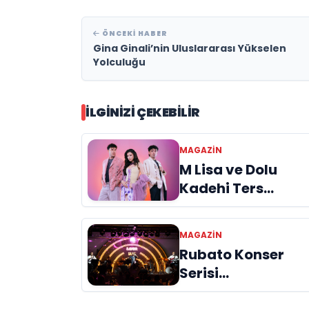
ÖNCEKI HABER
Gina Ginali’nin Uluslararası Yükselen
Yolculuğu
İLGINIZI ÇEKEBILIR
MAGAZIN
M Lisa ve Dolu
Kadehi Ters
Tut’tan Yeni İş
Birliği: “Vişne”
MAGAZIN
Rubato Konser
Serisi
Müzikseverlerle