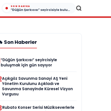
SON DAKIKA
“Düğün Şarkıcısı” seyircisiyle buluşmak için gün sayıyor
🔥 Son Haberler
1
“Düğün Şarkıcısı” seyircisiyle
buluşmak için gün sayıyor
2
Açıkgöz Savunma Sanayi AŞ Yeni
Yönetim Kurulunu Açıkladı ve
Savunma Sanayinde Küresel Vizyon
Vurgusu
3
Rubato Konser Serisi Müzikseverlerle