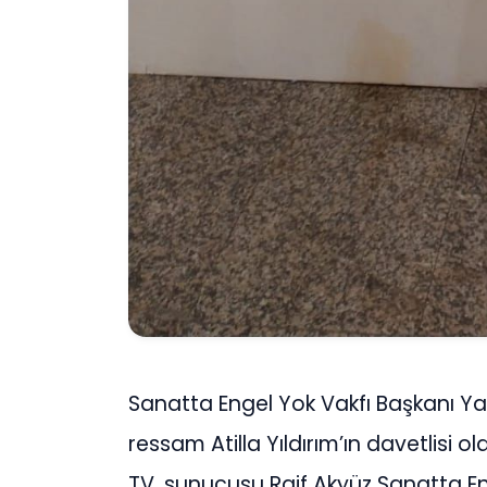
Sanatta Engel Yok Vakfı Başkanı Ya
ressam Atilla Yıldırım’ın davetlisi 
TV. sunucusu Raif Akyüz Sanatta En