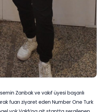
semin Zanbak ve vakıf üyesi başarılı
olarak fuarı ziyaret eden Number One Turk
gel yok Vakfı’na ait stantta sergilenen