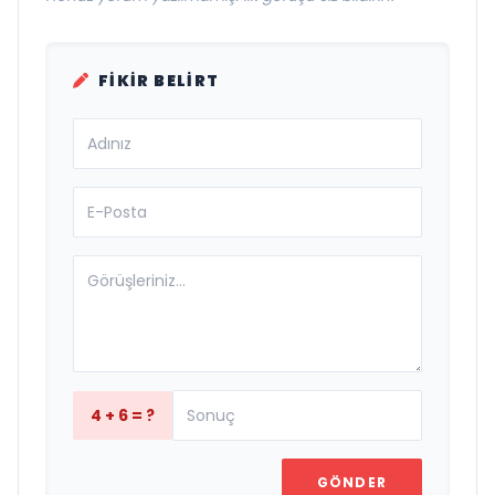
FIKIR BELIRT
4 + 6 = ?
GÖNDER