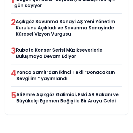
1
gün sayıyor
2
Açıkgöz Savunma Sanayi AŞ Yeni Yönetim
Kurulunu Açıkladı ve Savunma Sanayinde
Küresel Vizyon Vurgusu
3
Rubato Konser Serisi Müzikseverlerle
Buluşmaya Devam Ediyor
4
Yonca Samlı ‘dan İkinci Tekli “Donacaksın
Sevgilim “ yayımlandı
5
Ali Emre Açıkgöz Galimidi, Eski AB Bakanı ve
Büyükelçi Egemen Bağış ile Bir Araya Geldi