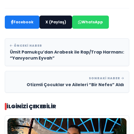
Facebook
X (Paylaş)
WhatsApp
ÖNCEKI HABER
Ümit Pamukçu’dan Arabesk ile Rap/Trap Harmanı:
“Yanıyorum Eyvah”
SONRAKI HABER
Otizmli Çocuklar ve Aileleri “Bir Nefes” Aldı
İLGINIZI ÇEKEBILIR