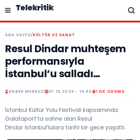
Telekritik
ANA SAYFA
/
KÜLTÜR VE SANAT
Resul Dindar muhteşem
performansıyla
İstanbul’u salladı…
HABER MERKEZI
01.10.2025 - 14:50
1 DK OKUMA
İstanbul Kültür Yolu Festivali kapsamında
Galataport’ta sahne alan Resul
Dindar İstanbul’lulara tarihi bir gece yaşattı.