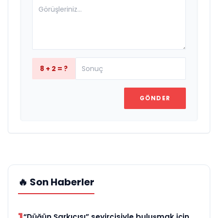
8 + 2 = ?
GÖNDER
🔥 Son Haberler
“Düğün Şarkıcısı” seyircisiyle buluşmak için