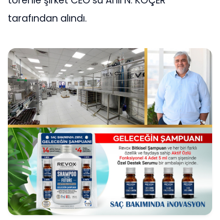
törenle şirket CEO’su Anıl N. KOÇER
tarafından alındı.