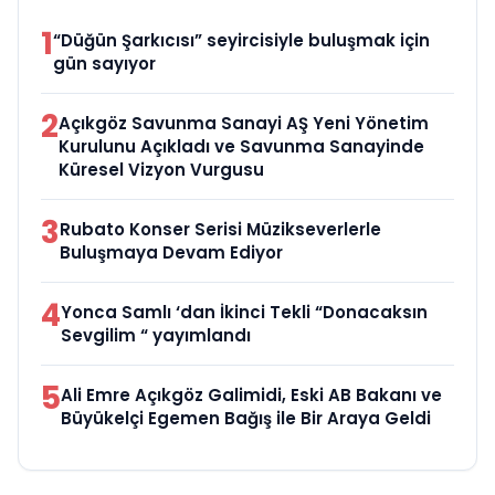
1
“Düğün Şarkıcısı” seyircisiyle buluşmak için
gün sayıyor
2
Açıkgöz Savunma Sanayi AŞ Yeni Yönetim
Kurulunu Açıkladı ve Savunma Sanayinde
Küresel Vizyon Vurgusu
3
Rubato Konser Serisi Müzikseverlerle
Buluşmaya Devam Ediyor
4
Yonca Samlı ‘dan İkinci Tekli “Donacaksın
Sevgilim “ yayımlandı
5
Ali Emre Açıkgöz Galimidi, Eski AB Bakanı ve
Büyükelçi Egemen Bağış ile Bir Araya Geldi