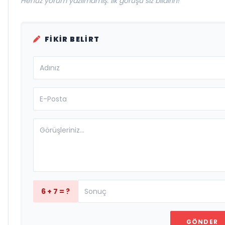
Henüz yorum yazılmamış. İlk görüşü siz bildirin!
FIKIR BELIRT
6 + 7 = ?
GÖNDER