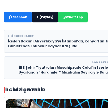
Facebook
X (Paylaş)
WhatsApp
ÖNCEKI HABER
İçişleri Bakanı Ali Yerlikaya’yı İstanbul’da, Konya Tanı
Günleri’nde Ebubekir Kaynar Karşıladı
SONRAKI 
İBB Şehir Tiyatroları Musahipzade Celal’in Eserl
Uyarlanan “Haramiler” Müzikalini Seyirciyle Bul
İLGINIZI ÇEKEBILIR