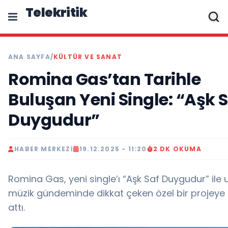
Telekritik
ANA SAYFA
/
KÜLTÜR VE SANAT
Romina Gas’tan Tarihle
Buluşan Yeni Single: “Aşk 
Duygudur”
HABER MERKEZI
19.12.2025 - 11:20
2 DK OKUMA
Romina Gas, yeni single’ı “Aşk Saf Duygudur” ile 
müzik gündeminde dikkat çeken özel bir projeye
attı.