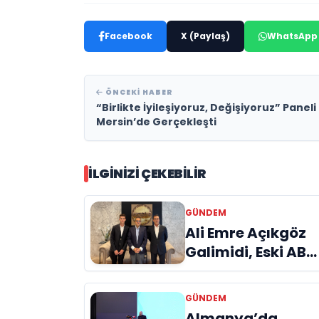
Facebook
X (Paylaş)
WhatsApp
ÖNCEKI HABER
“Birlikte İyileşiyoruz, Değişiyoruz” Paneli
Mersin’de Gerçekleşti
İLGINIZI ÇEKEBILIR
GÜNDEM
Ali Emre Açıkgöz
Galimidi, Eski AB
Bakanı ve
Büyükelçi Egemen
GÜNDEM
Bağış ile Bir Araya
Almanya’da