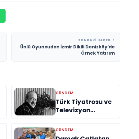
SONRAKI HABER
Ünlü Oyuncudan İzmir Dikili Denizköy’de
Örnek Yatırım
GÜNDEM
Türk Tiyatrosu ve
Televizyon
Dünyasının Usta
İsmi Can Kolukısa
GÜNDEM
Hayatını Kaybetti
Damak Çatlatan