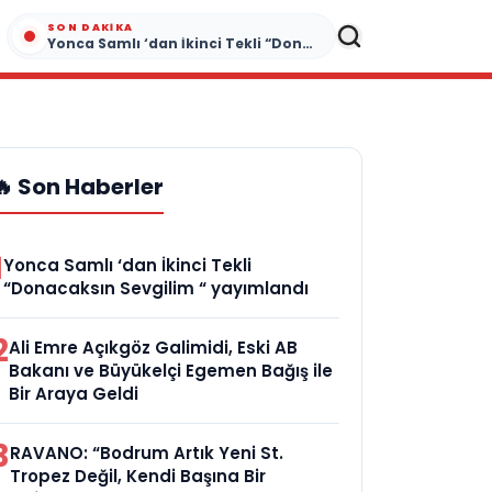
SON DAKIKA
Yonca Samlı ‘dan İkinci Tekli “Donacaksın Sevgilim “ yayımlandı
🔥 Son Haberler
1
Yonca Samlı ‘dan İkinci Tekli
“Donacaksın Sevgilim “ yayımlandı
2
Ali Emre Açıkgöz Galimidi, Eski AB
Bakanı ve Büyükelçi Egemen Bağış ile
Bir Araya Geldi
3
RAVANO: “Bodrum Artık Yeni St.
Tropez Değil, Kendi Başına Bir