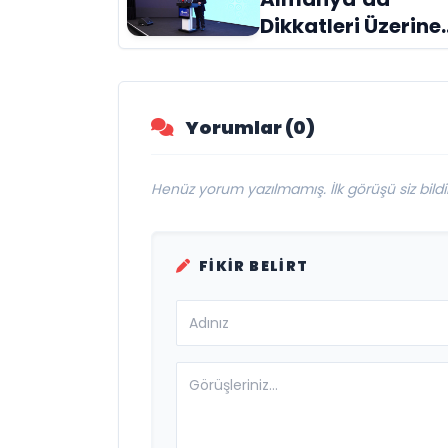
Geldi
Dikkatleri Üzerine
Çeken Türk
Firması: Taşyapı
Yorumlar (0)
Henüz yorum yazılmamış. İlk görüşü siz bildir
FIKIR BELIRT