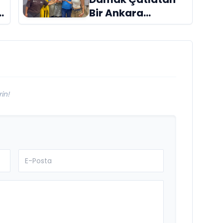
Bir Ankara
Hikâyesi
Aydınlıkevler’in
Lezzet Durağı Urfa
Damak
in!