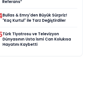
Referans”
4
Bullas & Emry'den Büyük Sürpriz!
"Kaç Kurtul" ile Tarz Değiştirdiler
5
Türk Tiyatrosu ve Televizyon
Dünyasının Usta İsmi Can Kolukısa
Hayatını Kaybetti