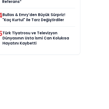
Referans”
4
Bullas & Emry'den Büyük Sürpriz!
"Kaç Kurtul" ile Tarz Değiştirdiler
5
Türk Tiyatrosu ve Televizyon
Dünyasının Usta İsmi Can Kolukısa
Hayatını Kaybetti