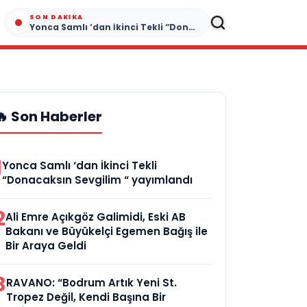
SON DAKIKA
Yonca Samlı ‘dan İkinci Tekli “Donacaksın Sevgilim “ yayımlandı
🔥 Son Haberler
1
Yonca Samlı ‘dan İkinci Tekli
“Donacaksın Sevgilim “ yayımlandı
2
Ali Emre Açıkgöz Galimidi, Eski AB
Bakanı ve Büyükelçi Egemen Bağış ile
Bir Araya Geldi
3
RAVANO: “Bodrum Artık Yeni St.
Tropez Değil, Kendi Başına Bir