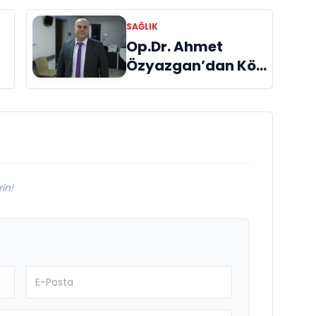
Doğal Kök Hücre
SAĞLIK
Tedavisi
Op.Dr. Ahmet
Özyazgan’dan Kök
Hücre Tedavisi
Üzerine Bilgiler
verdi.
in!