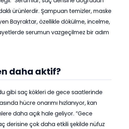
i değil. “Serumlar, saç derisine doğrudan
odaklı ürünlerdir. Şampuan temizler, maske
en Bayraktar, özellikle dökülme, incelme,
ayetlerde serumun vazgeçilmez bir adım
en daha aktif?
u gibi saç kökleri de gece saatlerinde
asında hücre onarımı hızlanıyor, kan
inlere daha açık hale geliyor. “Gece
 derisine çok daha etkili şekilde nüfuz