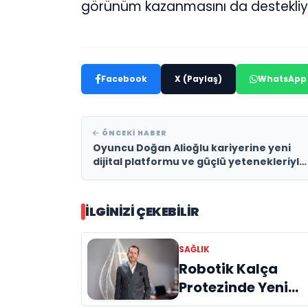
görünüm kazanmasını da destekliy
Facebook
X (Paylaş)
WhatsApp
ÖNCEKI HABER
Oyuncu Doğan Alioğlu kariyerine yeni
dijital platformu ve güçlü yetenekleriyle
devam ediyor
İLGINIZI ÇEKEBILIR
SAĞLIK
Robotik Kalça
Protezinde Yeni
Dönem: Doç. Dr.