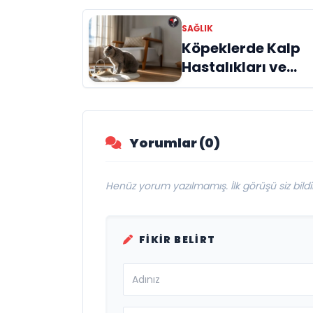
Ata Can’dan
SAĞLIK
Hastalara Özel
Köpeklerde Kalp
Cerrahi Planlama
Hastalıkları ve
Belirtileri
Yorumlar (0)
Henüz yorum yazılmamış. İlk görüşü siz bildir
FIKIR BELIRT