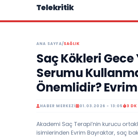
Telekritik
ANA SAYFA
/
SAĞLIK
Saç Kökleri Gece 
Serumu Kullanm
Önemlidir? Evrim
HABER MERKEZI
01.03.2026 - 13:05
3 D
Akademi Saç Terapi’nin kurucu ortakl
isimlerinden Evrim Bayraktar, saç bak