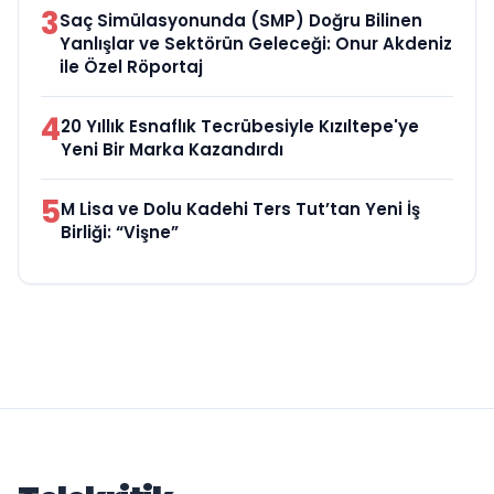
3
Saç Simülasyonunda (SMP) Doğru Bilinen
Yanlışlar ve Sektörün Geleceği: Onur Akdeniz
ile Özel Röportaj
4
20 Yıllık Esnaflık Tecrübesiyle Kızıltepe'ye
Yeni Bir Marka Kazandırdı
5
M Lisa ve Dolu Kadehi Ters Tut’tan Yeni İş
Birliği: “Vişne”