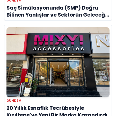
GÜNDEM
Saç Simülasyonunda (SMP) Doğru
Bilinen Yanlışlar ve Sektörün Geleceği:
Onur Akdeniz ile Özel Röportaj
GÜNDEM
20 Yıllık Esnaflık Tecrübesiyle
Kızıltepe'ye Yeni Bir Marka Kazandırdı