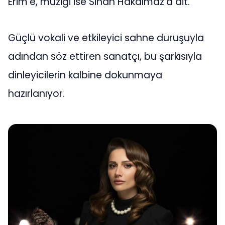
Erim’e, müziği ise Sinan Hakalmaz’a ait.
Güçlü vokali ve etkileyici sahne duruşuyla
adından söz ettiren sanatçı, bu şarkısıyla
dinleyicilerin kalbine dokunmaya
hazırlanıyor.