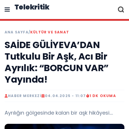
Telekritik
ANA SAYFA
/
KÜLTÜR VE SANAT
SAİDE GÜLİYEVA’DAN
Tutkulu Bir Aşk, Acı Bir
Ayrılık: “BORCUN VAR”
Yayında!
HABER MERKEZI
04.04.2025 - 11:07
1 DK OKUMA
Ayrılığın gölgesinde kalan bir aşk hikâyesi….