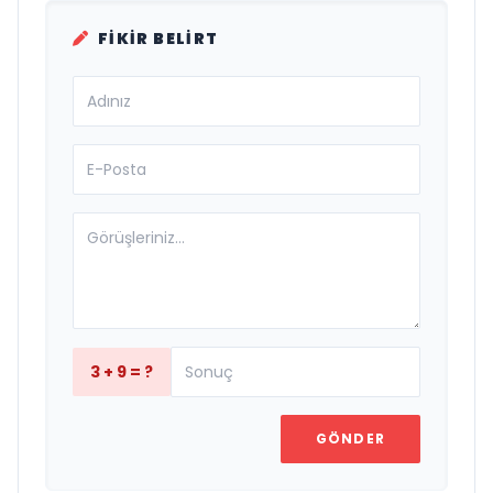
FIKIR BELIRT
3 + 9 = ?
GÖNDER