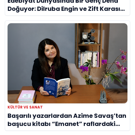
Edebiyat Dünyasında Bir Genç Deha
Doğuyor: Dilruba Engin ve Zift Karası
Evreni ‘AVENOİR’
KÜLTÜR VE SANAT
Başarılı yazarlardan Azime Savaş’tan
başucu kitabı “Emanet” raflardaki
yerini aldı