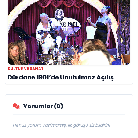
KÜLTÜR VE SANAT
Dürdane 1901’de Unutulmaz Açılış
Yorumlar (0)
Henüz yorum yazılmamış. İlk görüşü siz bildirin!