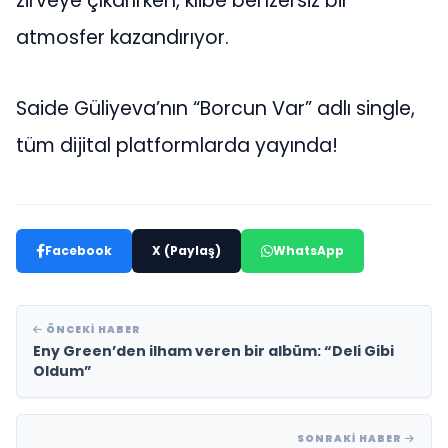
zirveye çıkarırken, klibe benzersiz bir
atmosfer kazandırıyor.
Saide Güliyeva’nın “Borcun Var” adlı single,
tüm dijital platformlarda yayında!
Facebook
X (Paylaş)
WhatsApp
ÖNCEKI HABER
Eny Green’den ilham veren bir albüm: “Deli Gibi
Oldum”
SONRAKI HABER