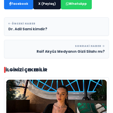
Facebook
X (Paylaş)
WhatsApp
ÖNCEKI HABER
Dr. Adil Sami kimdir?
SONRAKI HABER
Raif Akyüz Medyanın Gizli Silahı mı?
İLGINIZI ÇEKEBILIR