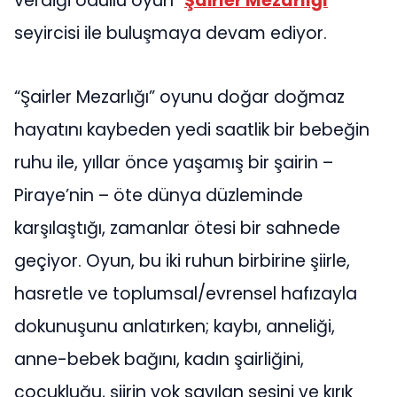
verdiği ödüllü oyun “
Şairler Mezarlığı
”
seyircisi ile buluşmaya devam ediyor.
“Şairler Mezarlığı” oyunu doğar doğmaz
hayatını kaybeden yedi saatlik bir bebeğin
ruhu ile, yıllar önce yaşamış bir şairin –
Piraye’nin – öte dünya düzleminde
karşılaştığı, zamanlar ötesi bir sahnede
geçiyor. Oyun, bu iki ruhun birbirine şiirle,
hasretle ve toplumsal/evrensel hafızayla
dokunuşunu anlatırken; kaybı, anneliği,
anne-bebek bağını, kadın şairliğini,
çocukluğu, şiirin yok sayılan sesini ve kırık