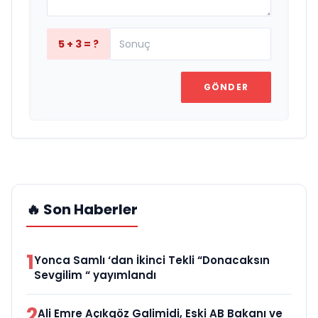
5 + 3 = ?
GÖNDER
🔥 Son Haberler
1
Yonca Samlı ‘dan İkinci Tekli “Donacaksın
Sevgilim “ yayımlandı
2
Ali Emre Açıkgöz Galimidi, Eski AB Bakanı ve