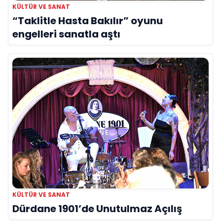
KÜLTÜR VE SANAT
“Taklitle Hasta Bakılır” oyunu
engelleri sanatla aştı
KÜLTÜR VE SANAT
Dürdane 1901’de Unutulmaz Açılış