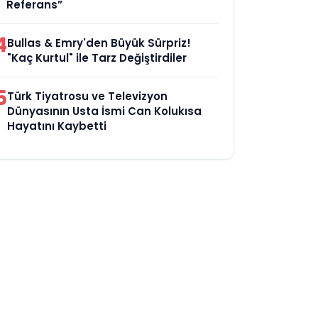
Referans”
4
Bullas & Emry'den Büyük Sürpriz!
"Kaç Kurtul" ile Tarz Değiştirdiler
5
Türk Tiyatrosu ve Televizyon
Dünyasının Usta İsmi Can Kolukısa
Hayatını Kaybetti