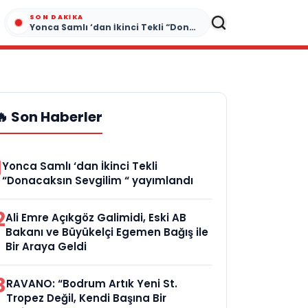
SON DAKIKA
Yonca Samlı ‘dan İkinci Tekli “Donacaksın Sevgilim “ yayımlandı
🔥 Son Haberler
1
Yonca Samlı ‘dan İkinci Tekli
“Donacaksın Sevgilim “ yayımlandı
2
Ali Emre Açıkgöz Galimidi, Eski AB
Bakanı ve Büyükelçi Egemen Bağış ile
Bir Araya Geldi
3
RAVANO: “Bodrum Artık Yeni St.
Tropez Değil, Kendi Başına Bir