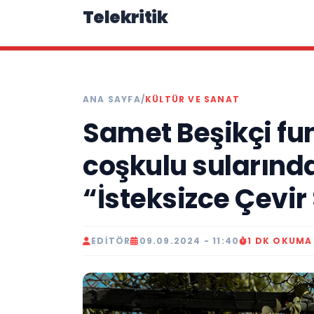
Telekritik
ANA SAYFA
/
KÜLTÜR VE SANAT
Samet Beşikçi fu
coşkulu sularınd
“İsteksizce Çevir
EDITÖR
09.09.2024 - 11:40
1 DK OKUMA