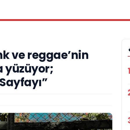
nk ve reggae’nin
a yüzüyor;
 Sayfayı”