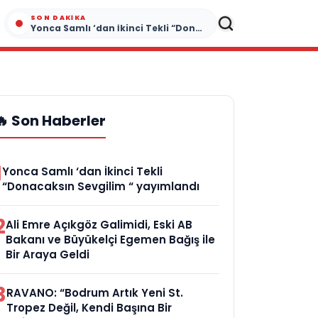
SON DAKIKA
Yonca Samlı ‘dan İkinci Tekli “Donacaksın Sevgilim “ yayımlandı
🔥 Son Haberler
1
Yonca Samlı ‘dan İkinci Tekli
“Donacaksın Sevgilim “ yayımlandı
2
Ali Emre Açıkgöz Galimidi, Eski AB
Bakanı ve Büyükelçi Egemen Bağış ile
Bir Araya Geldi
3
RAVANO: “Bodrum Artık Yeni St.
Tropez Değil, Kendi Başına Bir