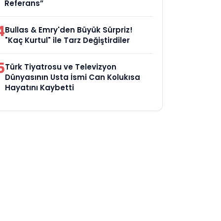
Referans”
4
Bullas & Emry'den Büyük Sürpriz!
"Kaç Kurtul" ile Tarz Değiştirdiler
5
Türk Tiyatrosu ve Televizyon
Dünyasının Usta İsmi Can Kolukısa
Hayatını Kaybetti