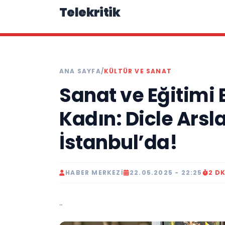
Telekritik
ANA SAYFA
/
KÜLTÜR VE SANAT
Sanat ve Eğitimi 
Kadın: Dicle Arsl
İstanbul’da!
HABER MERKEZI
22.05.2025 - 22:25
2 D
..