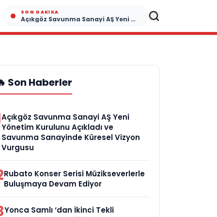
SON DAKIKA
Açıkgöz Savunma Sanayi AŞ Yeni Yönetim Kurulunu Açıkladı ve Savunma Sanayinde Küresel Vizyon Vurgusu
🔥 Son Haberler
1
Açıkgöz Savunma Sanayi AŞ Yeni
Yönetim Kurulunu Açıkladı ve
Savunma Sanayinde Küresel Vizyon
Vurgusu
2
Rubato Konser Serisi Müzikseverlerle
Buluşmaya Devam Ediyor
3
Yonca Samlı ‘dan İkinci Tekli