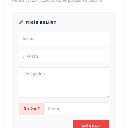
Henüz yorum yazılmamış. İlk görüşü siz bildirin!
FIKIR BELIRT
3 + 2 = ?
GÖNDER