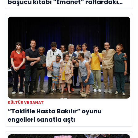
başucu kitabı “Emanet” raflardaki
yerini aldı
KÜLTÜR VE SANAT
“Taklitle Hasta Bakılır” oyunu
engelleri sanatla aştı