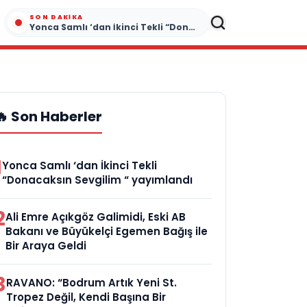
SON DAKIKA
Yonca Samlı ‘dan İkinci Tekli “Donacaksın Sevgilim “ yayımlandı
🔥 Son Haberler
1
Yonca Samlı ‘dan İkinci Tekli
“Donacaksın Sevgilim “ yayımlandı
2
Ali Emre Açıkgöz Galimidi, Eski AB
Bakanı ve Büyükelçi Egemen Bağış ile
Bir Araya Geldi
3
RAVANO: “Bodrum Artık Yeni St.
Tropez Değil, Kendi Başına Bir