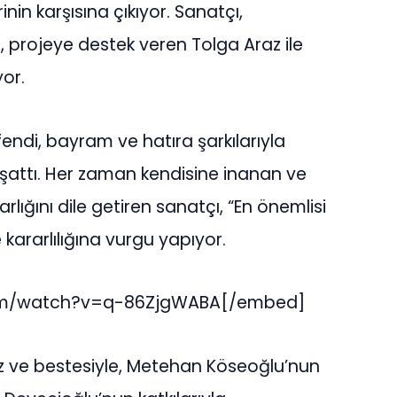
nin karşısına çıkıyor. Sanatçı,
nı, projeye destek veren Tolga Araz ile
yor.
endi, bayram ve hatıra şarkılarıyla
şattı. Her zaman kendisine inanan ve
lığını dile getiren sanatçı, “En önemlisi
kararlılığına vurgu yapıyor.
om/watch?v=q-86ZjgWABA[/embed]
söz ve bestesiyle, Metehan Köseoğlu’nun