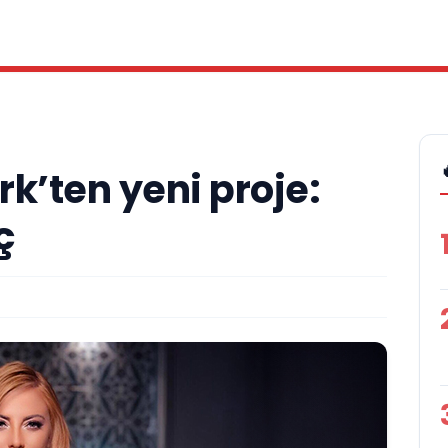
k’ten yeni proje:
ç