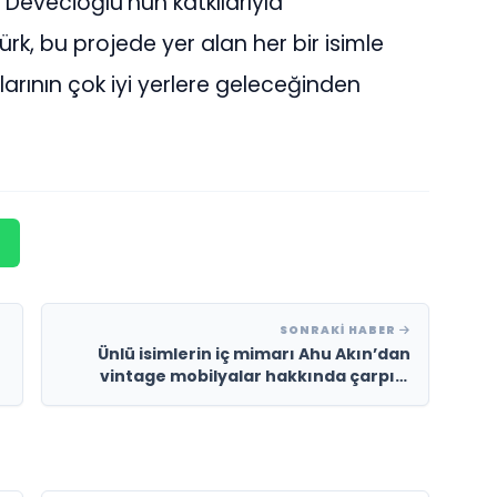
 Devecioğlu’nun katkılarıyla
rk, bu projede yer alan her bir isimle
larının çok iyi yerlere geleceğinden
SONRAKI HABER
Ünlü isimlerin iç mimarı Ahu Akın’dan
vintage mobilyalar hakkında çarpıcı
açıklamalar