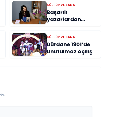
KÜLTÜR VE SANAT
Başarılı
yazarlardan
Azime Savaş’tan
başucu kitabı
KÜLTÜR VE SANAT
ı
“Emanet”
Dürdane 1901’de
raflardaki yerini
Unutulmaz Açılış
aldı
in!