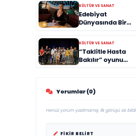
KÜLTÜR VE SANAT
Edebiyat
Dünyasında Bir
Genç Deha
Doğuyor: Dilruba
KÜLTÜR VE SANAT
Engin ve Zift Karas
“Taklitle Hasta
Evreni ‘AVENOİR’
Bakılır” oyunu
engelleri sanatla
aştı
Yorumlar (0)
Henüz yorum yazılmamış. İlk görüşü siz bildir
FIKIR BELIRT