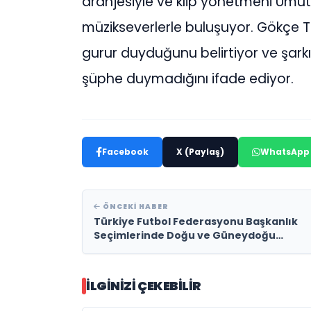
aranjesiyle ve klip yönetmeni Umut
müzikseverlerle buluşuyor. Gökçe Tü
gurur duyduğunu belirtiyor ve şarkı
şüphe duymadığını ifade ediyor.
Facebook
X (Paylaş)
WhatsApp
ÖNCEKI HABER
Türkiye Futbol Federasyonu Başkanlık
Seçimlerinde Doğu ve Güneydoğu
illerinin tamamı İbrahim
Hacıosmanoğlu’nu destekleyerek
Cumhuriyet tarihinde bir ilke imza attı.
İLGINIZI ÇEKEBILIR