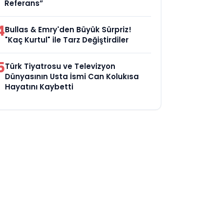
Referans”
4
Bullas & Emry'den Büyük Sürpriz!
"Kaç Kurtul" ile Tarz Değiştirdiler
5
Türk Tiyatrosu ve Televizyon
Dünyasının Usta İsmi Can Kolukısa
Hayatını Kaybetti